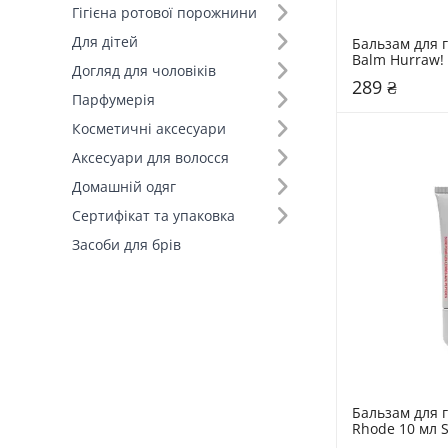
Гігієна ротової порожнини
Для дітей
Бальзам для г
Balm Hurraw! 4
Догляд для чоловіків
Ginger Eucaly
289 ₴
Парфумерія
Косметичні аксесуари
Аксесуари для волосся
Домашній одяг
Сертифікат та упаковка
Засоби для брів
Бальзам для г
Rhode 10 мл S
Glaze