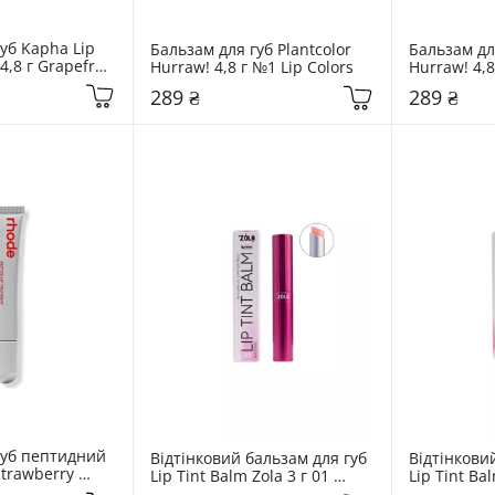
уб Kapha Lip 
Бальзам для губ Plantcolor 
Бальзам для
,8 г Grapefruit 
Hurraw! 4,8 г №1 Lip Colors
Hurraw! 4,8
ptus
289 ₴
289 ₴
уб пептидний 
Відтінковий бальзам для губ 
Відтінковий
trawberry 
Lip Tint Balm Zola 3 г 01 
Lip Tint Bal
Natural
Peach Natu