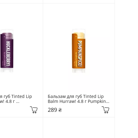
 губ Tinted Lip 
Бальзам для губ Tinted Lip 
! 4.8 г 
Balm Hurraw! 4.8 г Pumpkin 
y
Spice
289 ₴