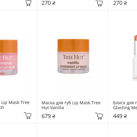
270 ₴
270 ₴
 Lip Mask Tree 
Маска для губ Lip Mask Tree 
Блиск для г
on
Hut Vanilla
Glasting Me
Rom&nd  0
679 ₴
449 ₴