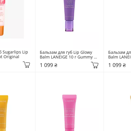
 Sugarlips Lip 
Бальзам для губ Lip Glowy 
Бальзам для
t Original
Balm LANEIGE 10 г Gummy 
Balm LANEI
Bear
1 099 ₴
1 099 ₴