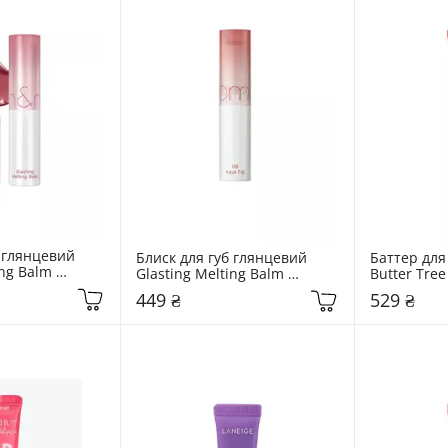
 глянцевий 
Блиск для губ глянцевий 
Баттер для 
ng Balm 
Glasting Melting Balm 
Butter Tree
Mauve Whip
Rom&nd  06 Kaya Fig
449 ₴
529 ₴