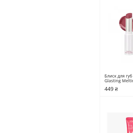
Блиск для губ
Glasting Melti
Rom&nd  07 
449 ₴