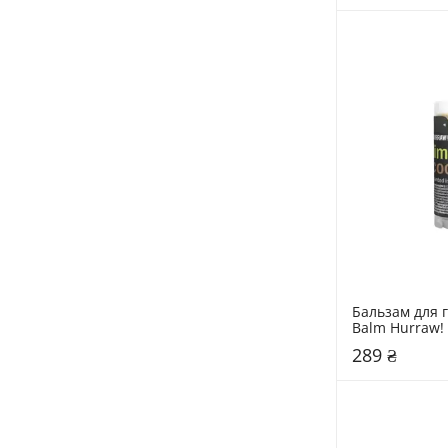
Бальзам для гу
Balm Hurraw! 4
Coconut
289 ₴