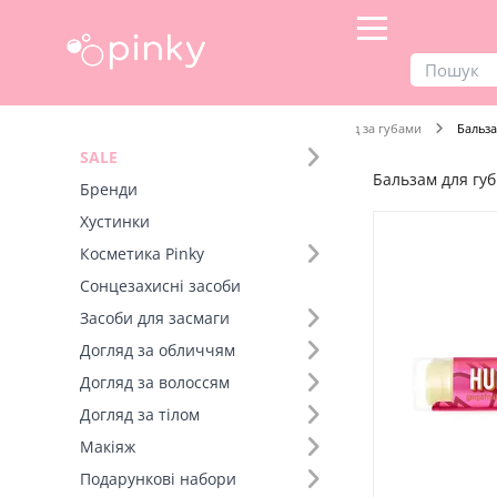
Продукти
Догляд за обличчям
Догляд за губами
Бальза
SALE
Бальзам для губ
Фільтр
Бренди
Хустинки
SALE
Косметика Pinky
Сонцезахисні засоби
Бренд (7)
Засоби для засмаги
Розмір (6)
Догляд за обличчям
Догляд за волоссям
Догляд за тілом
Макіяж
Подарункові набори