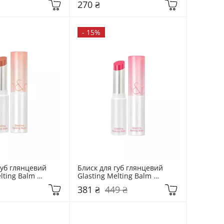
270 ₴
-
15%
уб глянцевий 
Блиск для губ глянцевий 
lting Balm 
Glasting Melting Balm 
1 Coco Nude
Rom&nd  02 Lovey Pink
381 ₴
449 ₴