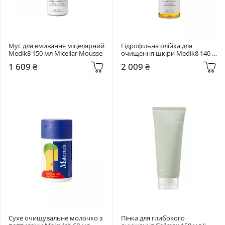
Мус для вмивання міцелярний 
Гідрофільна олійка для 
Medik8 150 мл Micellar Mousse
очищення шкіри Medik8 140 
мл Lipid-Balance Cleansing Oil
1 609 ₴
2 009 ₴
Сухе очищувальне молочко з 
Пінка для глибокого 