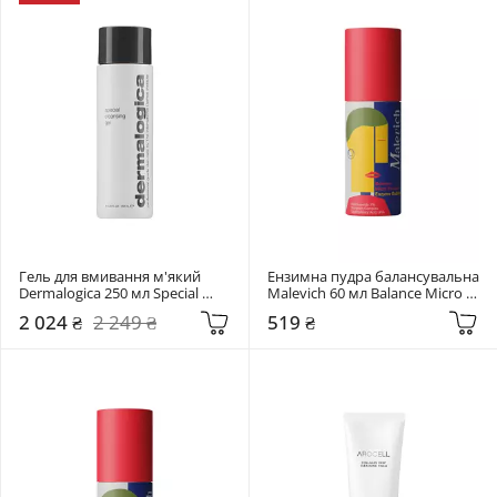
Гель для вмивання м'який 
Ензимна пудра балансувальна 
Dermalogica 250 мл Special 
Malevich 60 мл Balance Micro 
Cleansing Gel
Powder Enzyme Вubblе
2 024 ₴
2 249 ₴
519 ₴