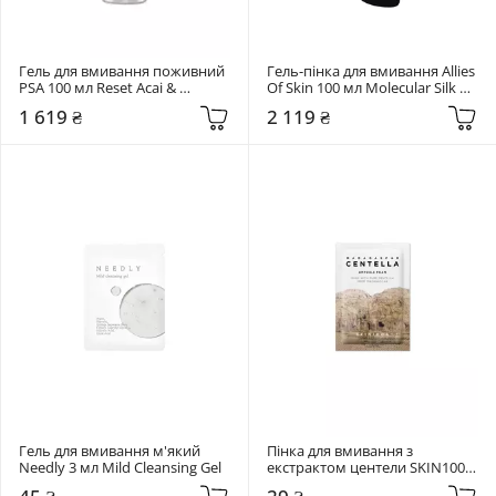
Гель для вмивання поживний 
Гель-пінка для вмивання Allies 
PSA 100 мл Reset Acai & 
Of Skin 100 мл Molecular Silk 
Manuka Honey Nourishing 
Amino Hydrating Cleanser
1 619 ₴
2 119 ₴
Cleanser
Гель для вмивання м'який 
Пінка для вмивання з 
Needly 3 мл Mild Cleansing Gel
екстрактом центели SKIN1004 
1,5 мл Madagascar Centella 