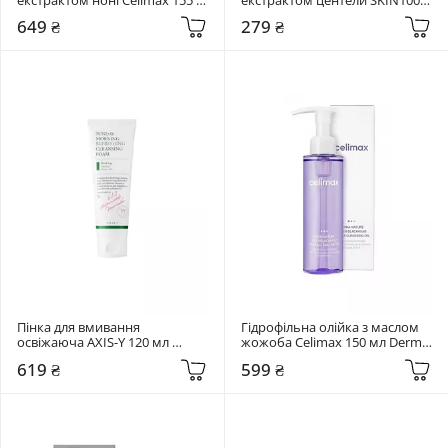
мл The Real Noni Acne Bubble 
20 мл Madagascar Centella 
649 ₴
279 ₴
Cleanser
Ampoule Foam
Пінка для вмивання 
Гідрофільна олійка з маслом 
освіжаюча AXIS-Y 120 мл 
жожоба Celimax 150 мл Derma 
Sunday Morning Refreshing 
Nature Fresh Blackhead Jojoba 
619 ₴
599 ₴
Cleansing Foam
Cleansing Oil