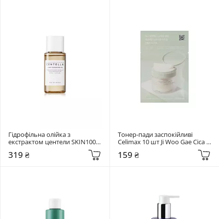
Гідрофільна олійка з 
Тонер-пади заспокійливі 
екстрактом центели SKIN1004 
Celimax 10 шт Ji Woo Gae Cica 
30 мл Madagascar Centella 
BHA Blemish Toner Pad
319 ₴
159 ₴
Light Cleansing Oil