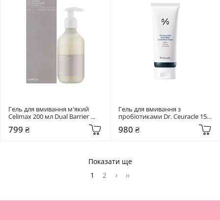
Гель для вмивання м'який 
Гель для вмивання з 
Celimax 200 мл Dual Barrier 
пробіотиками Dr. Ceuracle 150 
Mild Gel Cleanser
мл Pro Balance Soothing 
799 ₴
980 ₴
Cleansing Foam
Показати ще
1
2
›
››