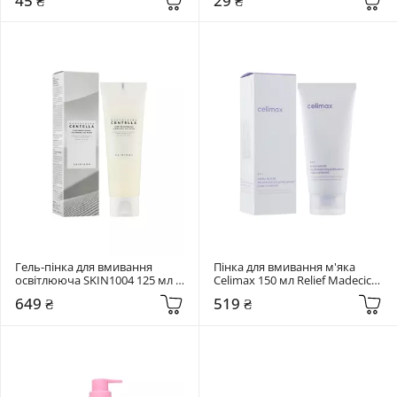
45 ₴
29 ₴
Ampoule Foam
Гель-пінка для вмивання 
Пінка для вмивання м'яка 
освітлююча SKIN1004 125 мл 
Celimax 150 мл Relief Madecica 
Centella Tone Brightening 
pH Balancing Foam
649 ₴
519 ₴
Cleansing Gel Foam