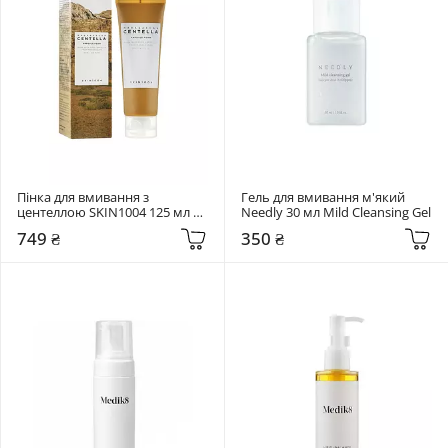
Пінка для вмивання з 
Гель для вмивання м'який 
центеллою SKIN1004 125 мл 
Needly 30 мл Mild Cleansing Gel
Madagascar Centella Ampoule 
749 ₴
350 ₴
Foam