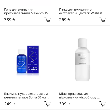
Гель для вмивання 
Пінка для вмивання з 
протизапальний Malevich 150 
екстрактом центели Wishlist 
мл Pore Cleanse Gel 6 in 1
150 мл Cleansing Foam
389 ₴
269 ₴
Ензимна пудра з екстрактом 
Міцелярна вода для 
центели та алоє Soika 60 мл 
відновлення мікробіому 
Enzyme powder
Hollyskin 400 мл Biome. 
249 ₴
399 ₴
Micellar Water