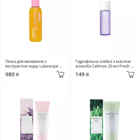
Пінка для вмивання з 
Гідрофільна олійка з маслом 
екстрактом юдзу Lalarecipe 
жожоба Celimax 20 мл Fresh 
200 мл Yuzu Self Foaming 3in1 
Blackhead Jojoba Cleansing Oil
980 ₴
149 ₴
Cleanser