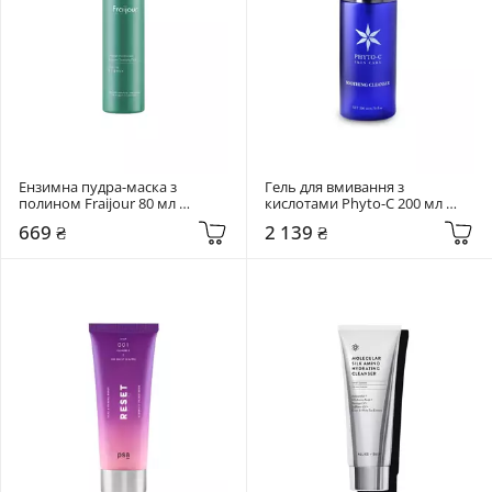
Ензимна пудра-маска з 
Гель для вмивання з 
полином Fraijour 80 мл 
кислотами Phyto-C 200 мл 
Original Wormwood Enzyme 
Soothing Cleanser
669 ₴
2 139 ₴
Cleansing Pack