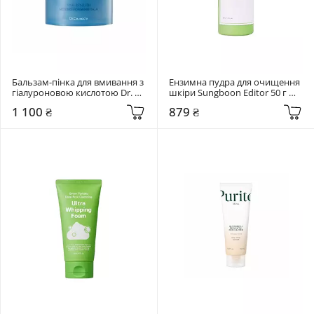
Бальзам-пінка для вмивання з 
Ензимна пудра для очищення 
гіалуроновою кислотою Dr. 
шкіри Sungboon Editor 50 г 
Ceuracle 100 мл Hyal Reyouth 
Green Tomato Deep Pore Clean 
1 100 ₴
879 ₴
Melting Foaming Balm
Enzyme Powder Wash