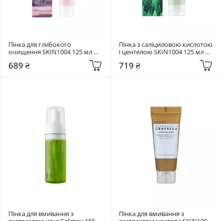
Пінка для глибокого 
Пінка з саліциловою кислотою 
очищення SKIN1004 125 мл 
і центелою SKIN1004 125 мл 
Madagascar Centella 
Madagascar Centella Tea-Trica 
689 ₴
719 ₴
Poremizing Deep Cleansing 
Bha Foam
Foam
Пінка для вмивання з 
Пінка для вмивання з 
екстрактом ноні Celimax 155 
екстрактом центели SKIN1004 