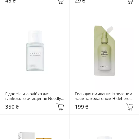
45 ₴
29 ₴
Гідрофільна олійка для 
Гель для вмивання із зеленим 
глибокого очищення Needly 
чаєм та колагеном Hidehere 
30 мл Mild Deep Cleansing Oil
25 мл Green Tea Collagen Gel 
350 ₴
199 ₴
Cleanser