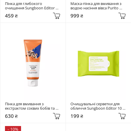
Пінка для глибокого 
Маска-пінка для вмивання з 
очищення Sungboon Editor 
водою насіння вівса Purito 
120 гр Green Tomato Deep 
Seoul 150 мл Oat In Gentle 
459 ₴
999 ₴
Pore Cleansing Ultra Whipping 
Exfoliating Face Cleanser
Foam
Пінка для вмивання з 
Очищувальні серветки для 
екстрактом соєвих бобів та 
обличчя Sungboon Editor 10 
пантенолом Round Lab 150 мл 
шт Green Tomato Deep Pore 
630 ₴
199 ₴
Soybean Panthenol Cleanser
Cleansing Tissue
-
10%