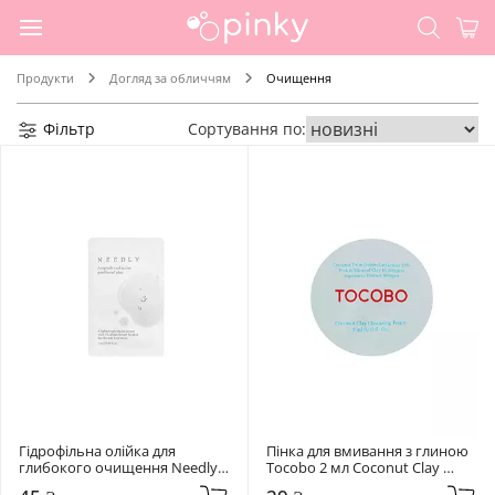
Продукти
Догляд за обличчям
Очищення
Фільтр
Сортування по:
Гідрофільна олійка для 
Пінка для вмивання з глиною 
глибокого очищення Needly 3 
Tocobo 2 мл Coconut Clay 
мл Mild Deep Cleansing Oil
Cleansing Foam