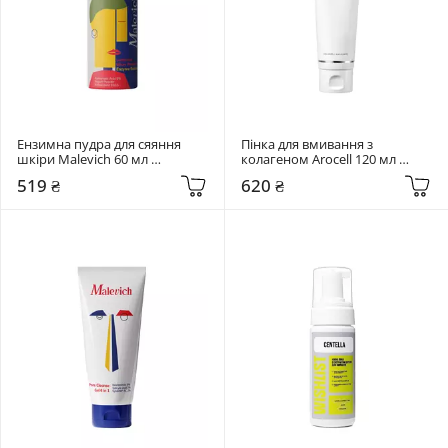
Ензимна пудра для сяяння 
Пінка для вмивання з 
шкіри Malevich 60 мл 
колагеном Arocell 120 мл 
Luminous Micro Powder 
Collagen Deep Cleansing Foam
519 ₴
620 ₴
Enzyme Bubble