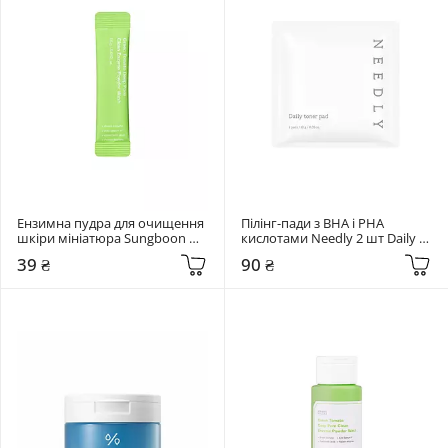
Ензимна пудра для очищення 
Пілінг-пади з BHA і PHA 
шкіри мініатюра Sungboon 
кислотами Needly 2 шт Daily 
Editor 1,5 мл Green Tomato 
Toner Pad
39 ₴
90 ₴
Deep Pore Clean Enzyme 
Powder Wash