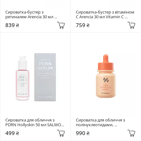
Сироватка-бустер з 
Сироватка-бустер з вітаміном 
ретиналем Arencia 30 мл 
C Arencia 30 мл Vitamin C 
Retinal Booster Shot
Booster Shot Serum
839 ₴
759 ₴
Сироватка для обличчя з 
Сироватка для обличчя з 
PDRN Hollyskin 50 мл SALMON 
полінуклеотидами, 
DNA PDRN
ретинолом та спікулами Dr. 
499 ₴
990 ₴
Ceuracle 30 мл PDRN & Retinol 
Shot Ampoule