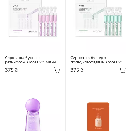
Сироватка-бустер з 
Сироватка-бустер з 
ретинолом Arocell 5*1 мл 99% 
полінуклеотидами Arocell 5*1 
Oneday Booster Ampoule 
мл 99% Oneday Booster 
375 ₴
375 ₴
Retinol
Ampoule PDRN