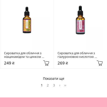
Сироватка для обличчя з 
Сироватка для обличчя з 
ніацинамідом та цинком 
гіалуроновою кислотою 
Wishlist 30 мл Niacinamide 
Wishlist 30 мл Hyaluronic Acid
249 ₴
269 ₴
Serum
Показати ще
1
2
3
›
››