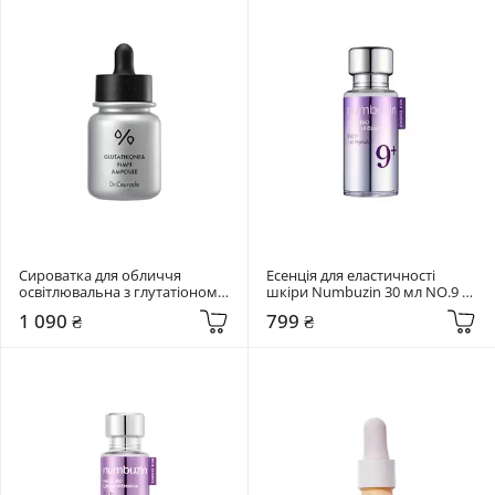
Сироватка для обличчя 
Есенція для еластичності 
освітлювальна з глутатіоном 
шкіри Numbuzin 30 мл NO.9 
та NMN Dr. Ceuracle 30 мл 
NAD Bio Lifting Essence
1 090 ₴
799 ₴
Glutathione & NMN Ampoule