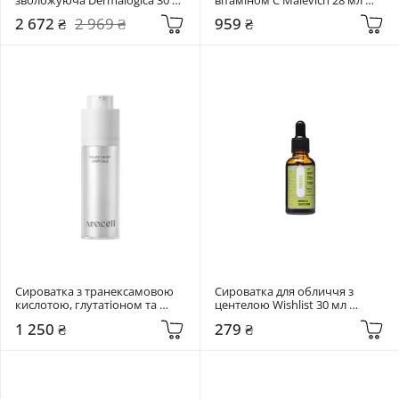
мл Circular Hydration Serum
Magic Drops
2 672 ₴
2 969 ₴
959 ₴
Сироватка з транексамовою 
Сироватка для обличчя з 
кислотою, глутатіоном та 
центелою Wishlist 30 мл 
мелатоніном Arocell 30 мл 
Centella Serum
1 250 ₴
279 ₴
Milky Drop Ampoule