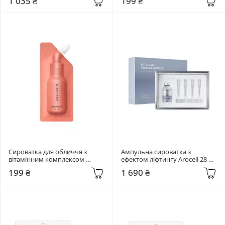
1 035 ₴
199 ₴
Bubble Serum
Essence
Сироватка для обличчя з 
Ампульна сироватка з 
вітамінним комплексом 
ефектом ліфтингу Arocell 28 мл 
Hidehere 25 мл Vita Elixir Serum
Botulcare Primetox Ampoule
199 ₴
1 690 ₴