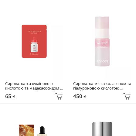
Сироватка з азелаїновою 
Сироватка-міст з колагеном та 
кислотою та мадекасосидом 
гіалуроновою кислотою 
Dr. Ceuracle 2 мл Azelaic 10 & 
Arocell 30 мл Collagen Ampoule 
65 ₴
450 ₴
Madeca Ampoule
Mist