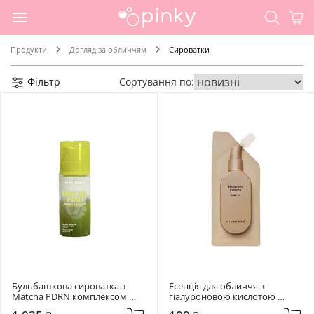
Продукти
Догляд за обличчям
Сироватки
Фільтр
Сортування по:
Бульбашкова сироватка з 
Есенція для обличчя з 
Matcha PDRN комплексом 
гіалуроновою кислотою 
Lalarecipe 95 мл Matcha PDRN 
Hidehere 25 мл Hyaluronic 