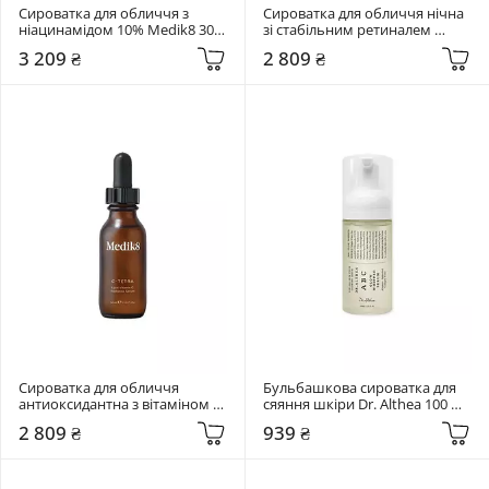
Сироватка для обличчя з 
Сироватка для обличчя нічна 
ніацинамідом 10% Medik8 30 
зі стабільним ретиналем 
мл Niacinamide Peptides
0,01% Medik8 30 мл Crystal 
3 209 ₴
2 809 ₴
Retinal 1
Сироватка для обличчя 
Бульбашкова сироватка для 
антиоксидантна з вітаміном С 
сяяння шкіри Dr. Althea 100 мл 
Medik8 30 мл C-Tetra
ABC Glow Whipped Serum
2 809 ₴
939 ₴