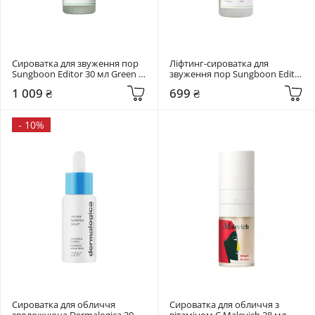
Сироватка для звуження пор 
Ліфтинг-сироватка для 
Sungboon Editor 30 мл Green 
звуження пор Sungboon Editor 
Tomato Pore Boosting Deep 
30 мл Green Tomato Pore 
1 009 ₴
699 ₴
Shot Ampoule
Lifting Ampoule
-
10%
Сироватка для обличчя 
Сироватка для обличчя з 
зволожуюча Dermalogica 30 
вітаміном C Malevich 28 мл 