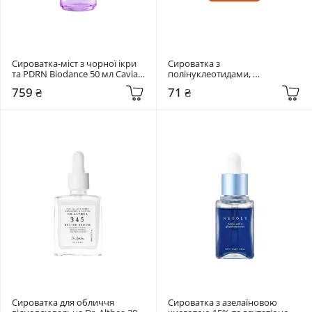
Сироватка-міст з чорної ікри 
Сироватка з 
та PDRN Biodance 50 мл Caviar 
полінуклеотидами, 
PDRN Jelly Serum Mist
ретинолом та спікулами Dr. 
759 ₴
71 ₴
Ceuracle 2 мл PDRN & Retinol 
Shot Ampoule
Сироватка для обличчя 
Сироватка з азелаїновою 