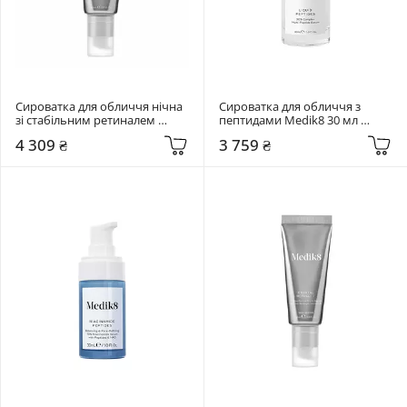
Сироватка для обличчя нічна 
Сироватка для обличчя з 
зі стабільним ретиналем 
пептидами Medik8 30 мл 
0,06% Medik8 30 мл Crystal 
Liquid Peptides
4 309 ₴
3 759 ₴
Retinal 6