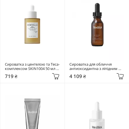
Сироватка з центелою та Teca-
Сироватка для обличчя 
комплексом SKIN1004 50 мл 
антиоксидантна з ліпідним 
Madagascar Centella Teca 
вітаміном С Medik8 30 мл C-
719 ₴
4 109 ₴
Ampoule
Tetra Luxe