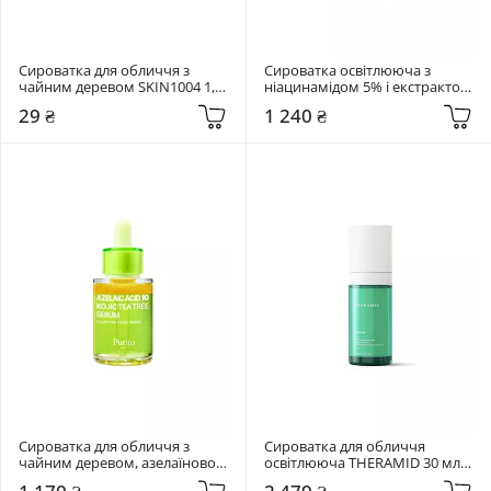
Сироватка для обличчя з 
Сироватка освітлююча з 
чайним деревом SKIN1004 1,5 
ніацинамідом 5% і екстрактом 
мл Madagascar Centella Tea-
юдзу Lalarecipe 50 мл Yuzu Vita 
29 ₴
1 240 ₴
Trica Relief Ampoule
C Ampoule
Сироватка для обличчя з 
Сироватка для обличчя 
чайним деревом, азелаїновою 
освітлююча THERAMID 30 мл 
та коєвою кислотами Purito 
EVEN-IN