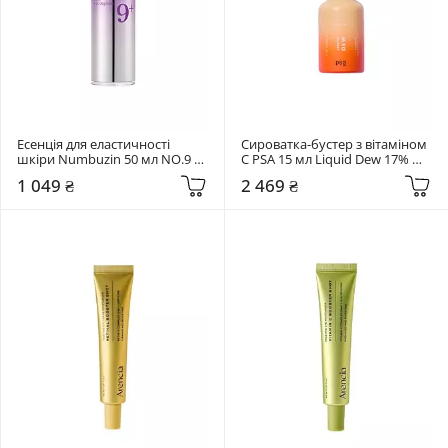
Есенція для еластичності 
Сироватка-бустер з вітаміном 
шкіри Numbuzin 50 мл NO.9 
C PSA 15 мл Liquid Dew 17% 
NAD Bio Lifting Essence
Vitamin C Glow Recovery 
1 049 ₴
2 469 ₴
Booster