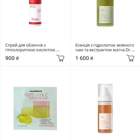
Спрей для обличчя з 
Есенція з гідролатом зеленого 
гіпохлоритною кислотою 
чаю та екстрактом матча Dr. 
Purito Seoul 100 мл 
Ceuracle 150 мл Jeju Matcha Tea 
900 ₴
1 600 ₴
Hypochlorous Acid Rescue 
Essence
Spray