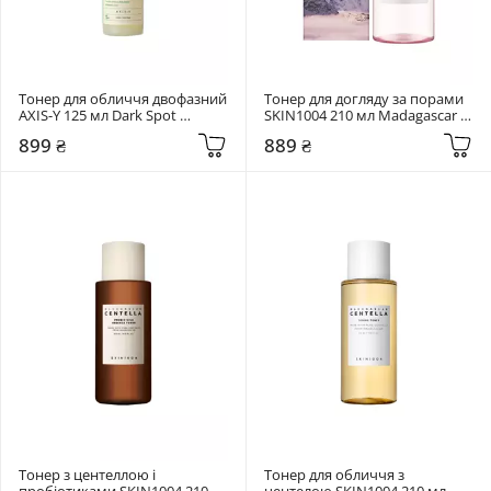
Тонер для обличчя двофазний 
Тонер для догляду за порами 
AXIS-Y 125 мл Dark Spot 
SKIN1004 210 мл Madagascar 
Correcting Glow Toner
Centella Poremizing Clear Toner
899 ₴
889 ₴
Тонер з центеллою і 
Тонер для обличчя з 
пробіотиками SKIN1004 210 
центелою SKIN1004 210 мл 