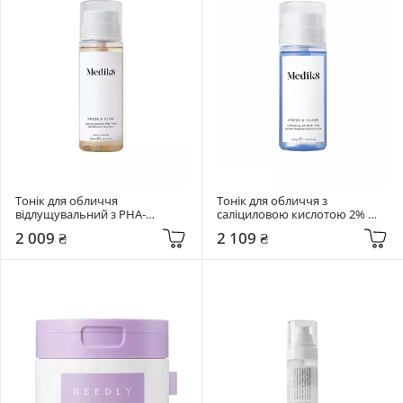
Тонік для обличчя 
Тонік для обличчя з 
відлущувальний з PHA-
саліциловою кислотою 2% 
кислотами Medik8 200 мл 
Medik8 150 мл Press & Clear
2 009 ₴
2 109 ₴
Press & Glow