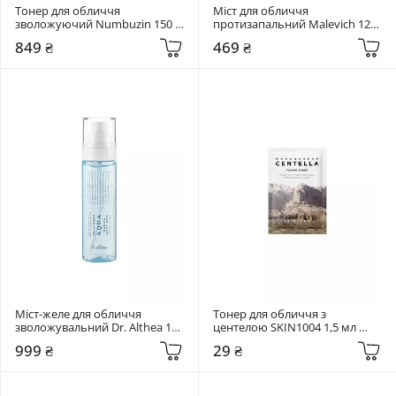
Тонер для обличчя 
Міст для обличчя 
зволожуючий Numbuzin 150 
протизапальний Malevich 120 
мл No.9+ NAD+ PDRN Glow 
мл Pure Mist 6 in 1
849 ₴
469 ₴
Boosting Toner
Міст-желе для обличчя 
Тонер для обличчя з 
зволожувальний Dr. Althea 100 
центелою SKIN1004 1,5 мл 
мл Aqua Marine Jelly Mist
Madagascar Centella Toning 
999 ₴
29 ₴
Toner