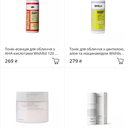
Тонік-есенція для обличчя з 
Тонік для обличчя з центелою, 
AHA-кислотами Wishlist 120 мл 
алое та ніацинамідом Wishlist 
Tonic-essence
120 мл Centella Toner
269 ₴
279 ₴