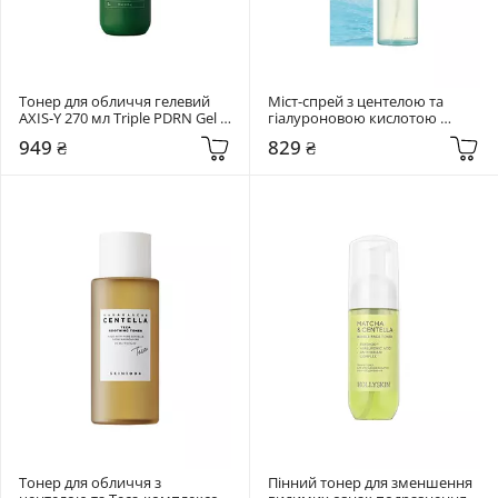
Тонер для обличчя гелевий 
Міст-спрей з центелою та 
AXIS-Y 270 мл Triple PDRN Gel 
гіалуроновою кислотою 
Toner
SKIN1004 120 мл Madagascar 
949 ₴
829 ₴
Centella Hyalu-Cica Cloudy Mist
Тонер для обличчя з 
Пінний тонер для зменшення 