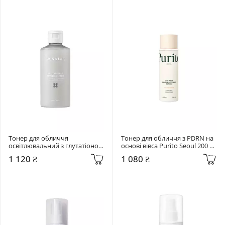
Тонер для обличчя 
Тонер для обличчя з PDRN на 
освітлювальний з глутатіоном 
основі вівса Purito Seoul 200 
Skin&Lab 200 мл Glutathione 
мл Oat PDRN Gentle Refining 
1 120 ₴
1 080 ₴
Ampoule Toner
Toner