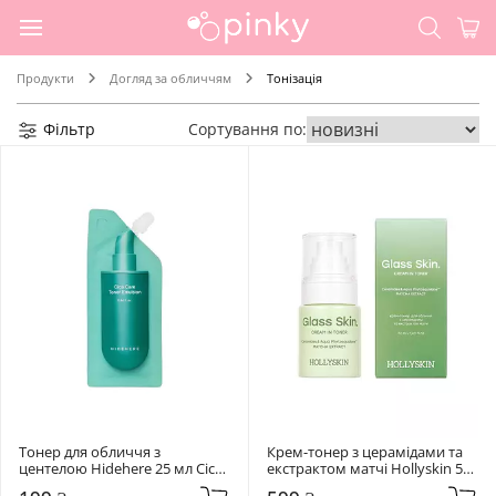
Продукти
Догляд за обличчям
Тонізація
Фільтр
Сортування по:
Тонер для обличчя з 
Крем-тонер з церамідами та 
центелою Hidehere 25 мл Cica 
екстрактом матчі Hollyskin 50 
Care Toner Emulsion
мл Glass Skin.