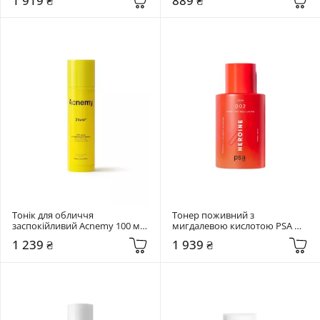
1 919 ₴
889 ₴
Trica Purifying Toner
Тонік для обличчя 
Тонер поживний з 
заспокійливий Acnemy 100 мл 
мигдалевою кислотою PSA 
ZITAID
100 мл Heroine Mandelic & 
1 239 ₴
1 939 ₴
Licorice Superfood Glow Toner