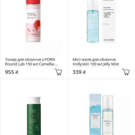
Тонер для обличчя з PDRN 
Міст-желе для обличчя 
Round Lab 150 мл Camellia 
Hollyskin 100 мл Jelly Mist
Deep Collagen PDRN Milky 
955 ₴
339 ₴
Toner