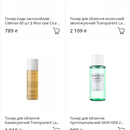
Тонер-пади заспокійливі 
Тонер для обличчя молочний 
Celimax 60 шт Ji Woo Gae Cica 
зволожуючий Transparent Lab 
BHA Blemish Toner Pad
130 мл C4 Hydrating Milk Toner
789 ₴
2 109 ₴
Тонер для обличчя 
Тонер для обличчя 
балансуючий Transparent Lab 
протизапальний SKIN1004 210 
130 мл A5 Balancing Toner
мл Madagascar Centella Tea-