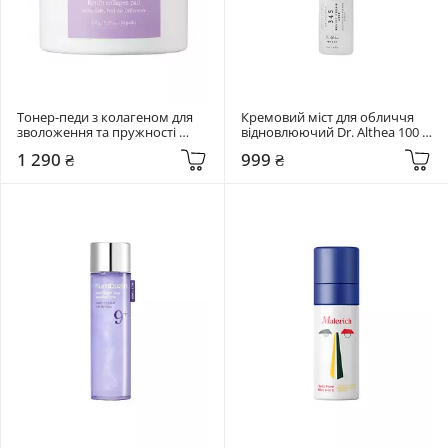
Тонер-педи з колагеном для 
Кремовий міст для обличчя 
зволоження та пружності 
відновлюючий Dr. Althea 100 
Needly 80 шт Retifit Collagen 
мл 345 Relief Cream Mist
1 290 ₴
999 ₴
Pad