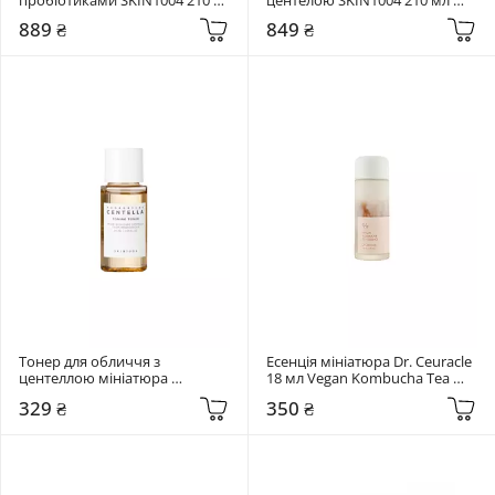
мл Madagascar Centella Probio-
Madagascar Centella Toning 
889 ₴
849 ₴
Cica Essence Toner
Toner
Тонер для обличчя з 
Есенція мініатюра Dr. Ceuracle 
центеллою мініатюра 
18 мл Vegan Kombucha Tea 
SKIN1004 30 мл Madagascar 
Essence
329 ₴
350 ₴
Centella Toning Toner