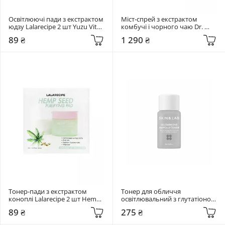
Освітлюючі пади з екстрактом 
Міст-спрей з екстрактом 
юдзу Lalarecipe 2 шт Yuzu Vita 
комбучі і чорного чаю Dr. 
C Ampoule Pad
Ceuracle 80 мл Vegan 
89 ₴
1 290 ₴
Kombucha Tea Mist
Тонер-пади з екстрактом 
Тонер для обличчя 
коноплі Lalarecipe 2 шт Hemp 
освітлювальний з глутатіоном 
Seed Purifying Pad
Skin&Lab 15 мл Glutathione 
89 ₴
275 ₴
Ampoule Toner