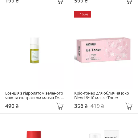
199 ₴
599 ₴
-
15%
Есенція з гідролатом зеленого 
Кріо-тонер для обличчя Joko 
чаю та екстрактом матча Dr. 
Blend 6*10 мл Ice Toner
Ceuracle 18 мл Jeju Matcha Tea 
490 ₴
356 ₴
419 ₴
Essence