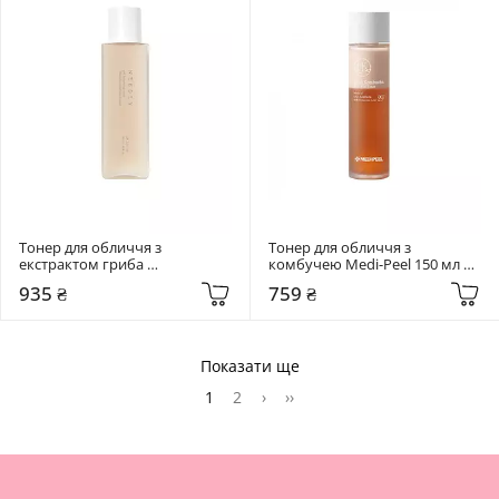
Тонер для обличчя з 
Тонер для обличчя з 
екстрактом гриба 
комбучею Medi-Peel 150 мл 
Альбатрелус Needly 145 мл pH 
Hyal Kombucha Tea-Tox
935 ₴
759 ₴
balancing toner
Показати ще
1
2
›
››