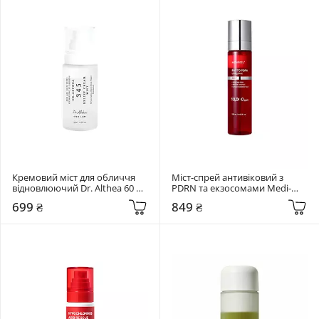
Кремовий міст для обличчя 
Міст-спрей антивіковий з 
відновлюючий Dr. Althea 60 мл 
PDRN та екзосомами Medi-
345 Relief Cream Mist
Peel 120 мл Phyto Exosome 
699 ₴
849 ₴
PDRN Lifting Shot Mist