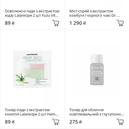
Освітлюючі пади з екстрактом 
Міст-спрей з екстрактом 
юдзу Lalarecipe 2 шт Yuzu Vita 
комбучі і чорного чаю Dr. 
C Ampoule Pad
Ceuracle 80 мл Vegan 
89 ₴
1 290 ₴
Kombucha Tea Mist
Тонер-пади з екстрактом 
Тонер для обличчя 
коноплі Lalarecipe 2 шт Hemp 
освітлювальний з глутатіоном 
Seed Purifying Pad
Skin&Lab 15 мл Glutathione 
89 ₴
275 ₴
Ampoule Toner