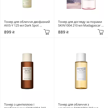
Тонер для обличчя двофазний 
Тонер для догляду за порами 
AXIS-Y 125 мл Dark Spot 
SKIN1004 210 мл Madagascar 
Correcting Glow Toner
Centella Poremizing Clear Toner
899 ₴
889 ₴
Тонер з центеллою і 
Тонер для обличчя з 
пробіотиками SKIN1004 210 
центелою SKIN1004 210 мл 