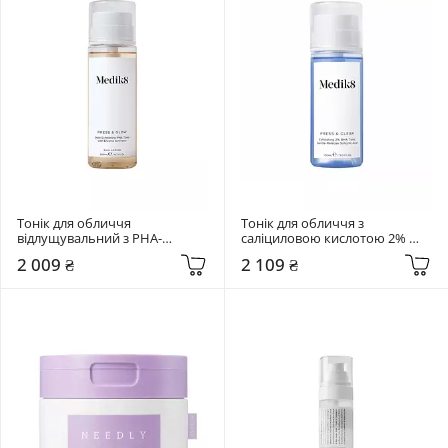
Тонік для обличчя 
Тонік для обличчя з 
відлущувальний з PHA-
саліциловою кислотою 2% 
кислотами Medik8 200 мл 
Medik8 150 мл Press & Clear
2 009 ₴
2 109 ₴
Press & Glow