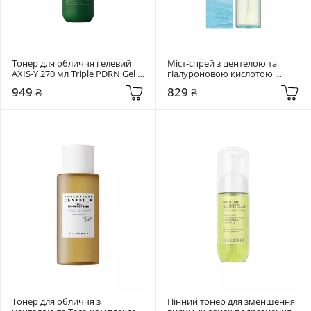
Тонер для обличчя гелевий 
Міст-спрей з центелою та 
AXIS-Y 270 мл Triple PDRN Gel 
гіалуроновою кислотою 
Toner
SKIN1004 120 мл Madagascar 
949 ₴
829 ₴
Centella Hyalu-Cica Cloudy Mist
Тонер для обличчя з 
Пінний тонер для зменшення 