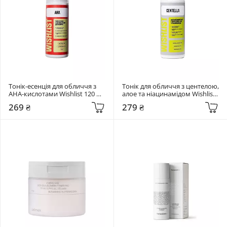
Тонік-есенція для обличчя з 
Тонік для обличчя з центелою, 
AHA-кислотами Wishlist 120 мл 
алое та ніацинамідом Wishlist 
Tonic-essence
120 мл Centella Toner
269 ₴
279 ₴