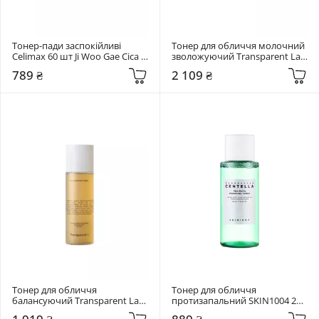
Тонер-пади заспокійливі 
Тонер для обличчя молочний 
Celimax 60 шт Ji Woo Gae Cica 
зволожуючий Transparent Lab 
BHA Blemish Toner Pad
130 мл C4 Hydrating Milk Toner
789 ₴
2 109 ₴
Тонер для обличчя 
Тонер для обличчя 
балансуючий Transparent Lab 
протизапальний SKIN1004 210 
130 мл A5 Balancing Toner
мл Madagascar Centella Tea-