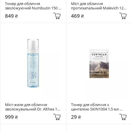
Тонер для обличчя 
Міст для обличчя 
зволожуючий Numbuzin 150 
протизапальний Malevich 120 
мл No.9+ NAD+ PDRN Glow 
мл Pure Mist 6 in 1
849 ₴
469 ₴
Boosting Toner
Міст-желе для обличчя 
Тонер для обличчя з 
зволожувальний Dr. Althea 100 
центелою SKIN1004 1,5 мл 
мл Aqua Marine Jelly Mist
Madagascar Centella Toning 
999 ₴
29 ₴
Toner