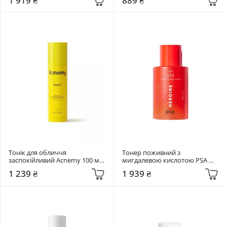
1 919 ₴
889 ₴
Trica Purifying Toner
Тонік для обличчя 
Тонер поживний з 
заспокійливий Acnemy 100 мл 
мигдалевою кислотою PSA 
ZITAID
100 мл Heroine Mandelic & 
1 239 ₴
1 939 ₴
Licorice Superfood Glow Toner