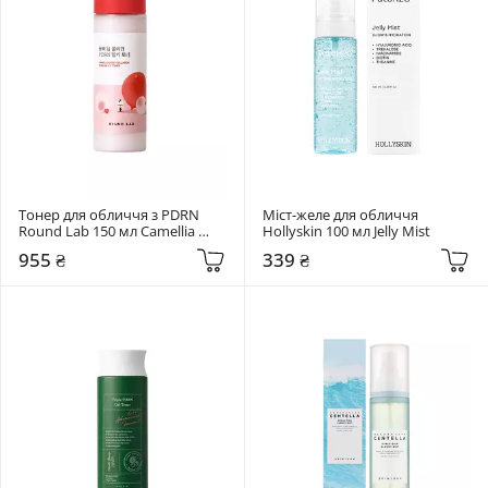
Тонер для обличчя з PDRN 
Міст-желе для обличчя 
Round Lab 150 мл Camellia 
Hollyskin 100 мл Jelly Mist
Deep Collagen PDRN Milky 
955 ₴
339 ₴
Toner