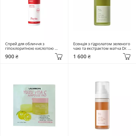
Спрей для обличчя з 
Есенція з гідролатом зеленого 
гіпохлоритною кислотою 
чаю та екстрактом матча Dr. 
Purito Seoul 100 мл 
Ceuracle 150 мл Jeju Matcha Tea 
900 ₴
1 600 ₴
Hypochlorous Acid Rescue 
Essence
Spray