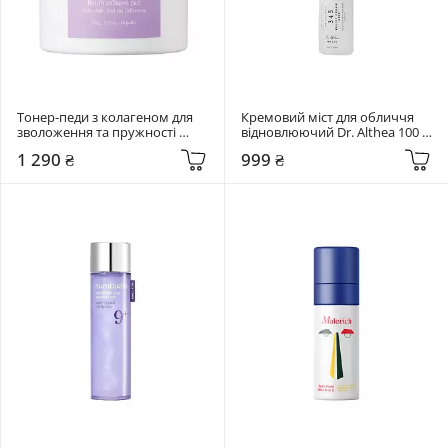
Тонер-педи з колагеном для 
Кремовий міст для обличчя 
зволоження та пружності 
відновлюючий Dr. Althea 100 
Needly 80 шт Retifit Collagen 
мл 345 Relief Cream Mist
1 290 ₴
999 ₴
Pad