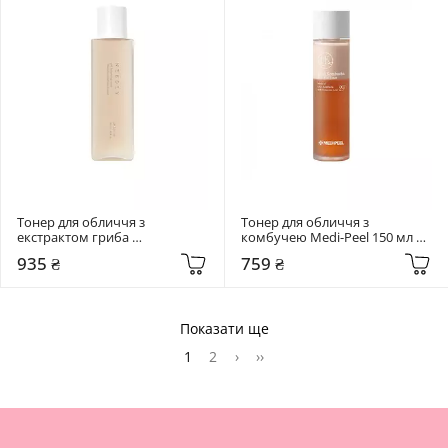
Тонер для обличчя з 
Тонер для обличчя з 
екстрактом гриба 
комбучею Medi-Peel 150 мл 
Альбатрелус Needly 145 мл pH 
Hyal Kombucha Tea-Tox
935 ₴
759 ₴
balancing toner
Показати ще
1
2
›
››