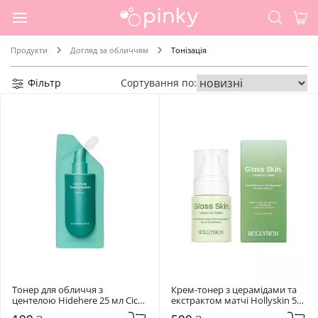
Продукти
Догляд за обличчям
Тонізація
Фільтр
Сортування по:
Тонер для обличчя з 
Крем-тонер з церамідами та 
центелою Hidehere 25 мл Cica 
екстрактом матчі Hollyskin 50 
Care Toner Emulsion
мл Glass Skin.