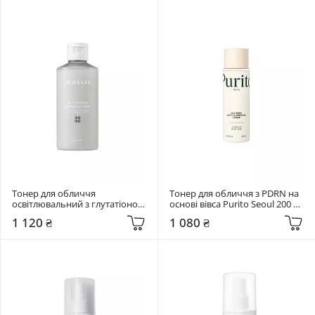
Тонер для обличчя 
Тонер для обличчя з PDRN на 
освітлювальний з глутатіоном 
основі вівса Purito Seoul 200 
Skin&Lab 200 мл Glutathione 
мл Oat PDRN Gentle Refining 
1 120 ₴
1 080 ₴
Ampoule Toner
Toner