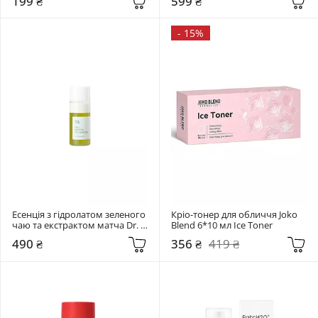
199 ₴
599 ₴
-
15%
Есенція з гідролатом зеленого 
Кріо-тонер для обличчя Joko 
чаю та екстрактом матча Dr. 
Blend 6*10 мл Ice Toner
Ceuracle 18 мл Jeju Matcha Tea 
490 ₴
356 ₴
419 ₴
Essence