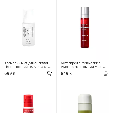
Кремовий міст для обличчя 
Міст-спрей антивіковий з 
відновлюючий Dr. Althea 60 мл 
PDRN та екзосомами Medi-
345 Relief Cream Mist
Peel 120 мл Phyto Exosome 
699 ₴
849 ₴
PDRN Lifting Shot Mist