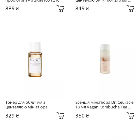
мл Madagascar Centella Probio-
Madagascar Centella Toning 
889 ₴
849 ₴
Cica Essence Toner
Toner
Тонер для обличчя з 
Есенція мініатюра Dr. Ceuracle 
центеллою мініатюра 
18 мл Vegan Kombucha Tea 
SKIN1004 30 мл Madagascar 
Essence
329 ₴
350 ₴
Centella Toning Toner