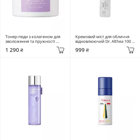
Тонер-педи з колагеном для 
Кремовий міст для обличчя 
зволоження та пружності 
відновлюючий Dr. Althea 100 
Needly 80 шт Retifit Collagen 
мл 345 Relief Cream Mist
1 290 ₴
999 ₴
Pad