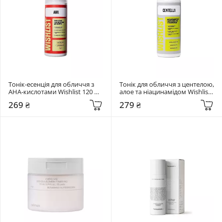
Тонік-есенція для обличчя з 
Тонік для обличчя з центелою, 
AHA-кислотами Wishlist 120 мл 
алое та ніацинамідом Wishlist 
Tonic-essence
120 мл Centella Toner
269 ₴
279 ₴