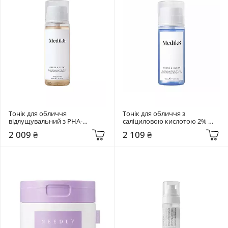
Тонік для обличчя 
Тонік для обличчя з 
відлущувальний з PHA-
саліциловою кислотою 2% 
кислотами Medik8 200 мл 
Medik8 150 мл Press & Clear
2 009 ₴
2 109 ₴
Press & Glow