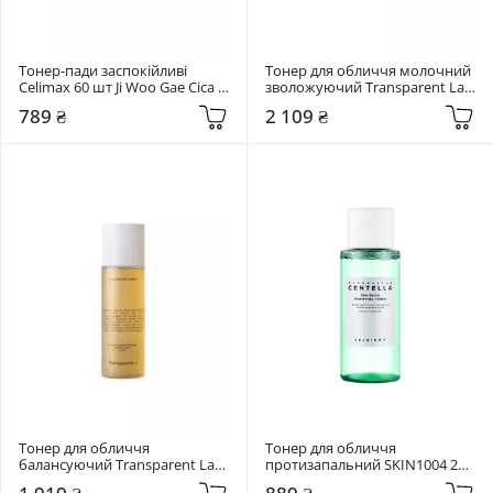
Тонер-пади заспокійливі 
Тонер для обличчя молочний 
Celimax 60 шт Ji Woo Gae Cica 
зволожуючий Transparent Lab 
BHA Blemish Toner Pad
130 мл C4 Hydrating Milk Toner
789 ₴
2 109 ₴
Тонер для обличчя 
Тонер для обличчя 
балансуючий Transparent Lab 
протизапальний SKIN1004 210 
130 мл A5 Balancing Toner
мл Madagascar Centella Tea-