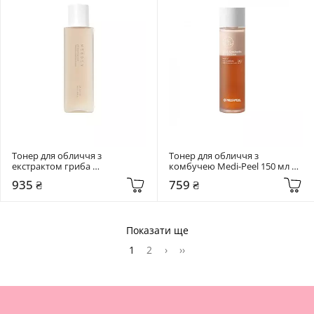
Тонер для обличчя з 
Тонер для обличчя з 
екстрактом гриба 
комбучею Medi-Peel 150 мл 
Альбатрелус Needly 145 мл pH 
Hyal Kombucha Tea-Tox
935 ₴
759 ₴
balancing toner
Показати ще
1
2
›
››