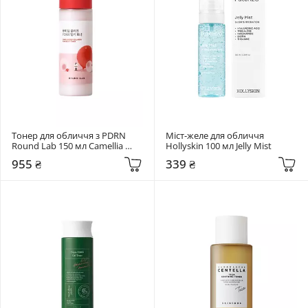
Тонер для обличчя з PDRN 
Міст-желе для обличчя 
Round Lab 150 мл Camellia 
Hollyskin 100 мл Jelly Mist
Deep Collagen PDRN Milky 
955 ₴
339 ₴
Toner