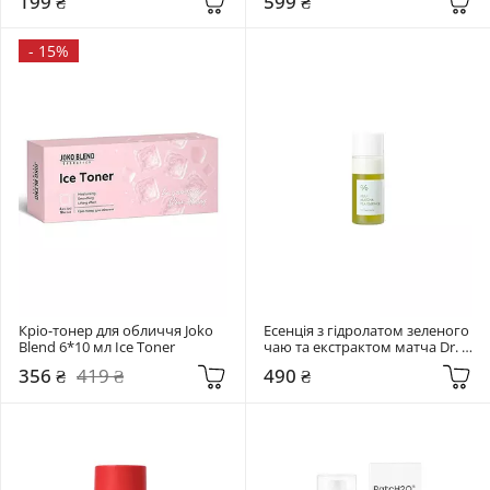
199 ₴
599 ₴
-
15%
Кріо-тонер для обличчя Joko 
Есенція з гідролатом зеленого 
Blend 6*10 мл Ice Toner
чаю та екстрактом матча Dr. 
Ceuracle 18 мл Jeju Matcha Tea 
356 ₴
419 ₴
490 ₴
Essence