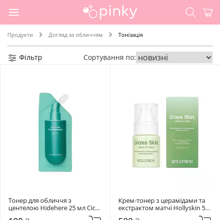
Продукти
Догляд за обличчям
Тонізація
Фільтр
Сортування по:
Тонер для обличчя з 
Крем-тонер з церамідами та 
центелою Hidehere 25 мл Cica 
екстрактом матчі Hollyskin 50 
Care Toner Emulsion
мл Glass Skin.