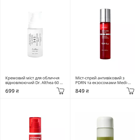
Кремовий міст для обличчя 
Міст-спрей антивіковий з 
відновлюючий Dr. Althea 60 мл 
PDRN та екзосомами Medi-
345 Relief Cream Mist
Peel 120 мл Phyto Exosome 
699 ₴
849 ₴
PDRN Lifting Shot Mist