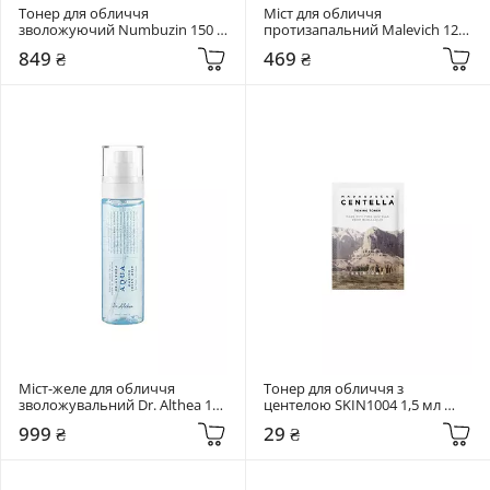
Тонер для обличчя 
Міст для обличчя 
зволожуючий Numbuzin 150 
протизапальний Malevich 120 
мл No.9+ NAD+ PDRN Glow 
мл Pure Mist 6 in 1
849 ₴
469 ₴
Boosting Toner
Міст-желе для обличчя 
Тонер для обличчя з 
зволожувальний Dr. Althea 100 
центелою SKIN1004 1,5 мл 
мл Aqua Marine Jelly Mist
Madagascar Centella Toning 
999 ₴
29 ₴
Toner