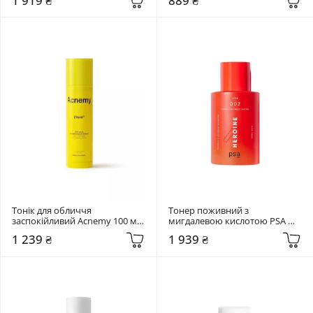
1 919 ₴
889 ₴
Trica Purifying Toner
Тонік для обличчя 
Тонер поживний з 
заспокійливий Acnemy 100 мл 
мигдалевою кислотою PSA 
ZITAID
100 мл Heroine Mandelic & 
1 239 ₴
1 939 ₴
Licorice Superfood Glow Toner