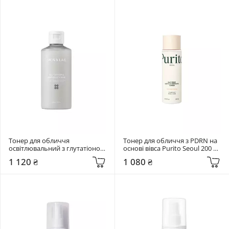
Тонер для обличчя 
Тонер для обличчя з PDRN на 
освітлювальний з глутатіоном 
основі вівса Purito Seoul 200 
Skin&Lab 200 мл Glutathione 
мл Oat PDRN Gentle Refining 
1 120 ₴
1 080 ₴
Ampoule Toner
Toner