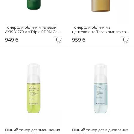
Тонер для обличчя гелевий 
Тонер для обличчя з 
AXIS-Y 270 мл Triple PDRN Gel 
центелою та Teca-комплексом 
Toner
SKIN1004 210 мл Madagascar 
949 ₴
959 ₴
Centella Teca Soothing Toner
Пінний тонер для зменшення 
Пінний тонер для відновлення 