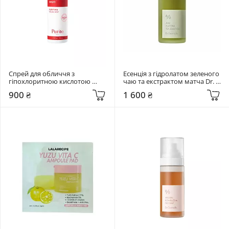
Спрей для обличчя з 
Есенція з гідролатом зеленого 
гіпохлоритною кислотою 
чаю та екстрактом матча Dr. 
Purito Seoul 100 мл 
Ceuracle 150 мл Jeju Matcha Tea 
900 ₴
1 600 ₴
Hypochlorous Acid Rescue 
Essence
Spray