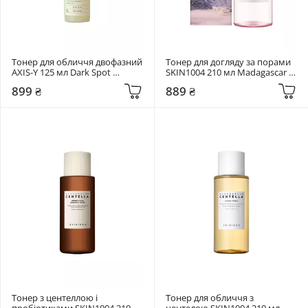
Тонер для обличчя двофазний 
Тонер для догляду за порами 
AXIS-Y 125 мл Dark Spot 
SKIN1004 210 мл Madagascar 
Correcting Glow Toner
Centella Poremizing Clear Toner
899 ₴
889 ₴
Тонер з центеллою і 
Тонер для обличчя з 
пробіотиками SKIN1004 210 
центелою SKIN1004 210 мл 