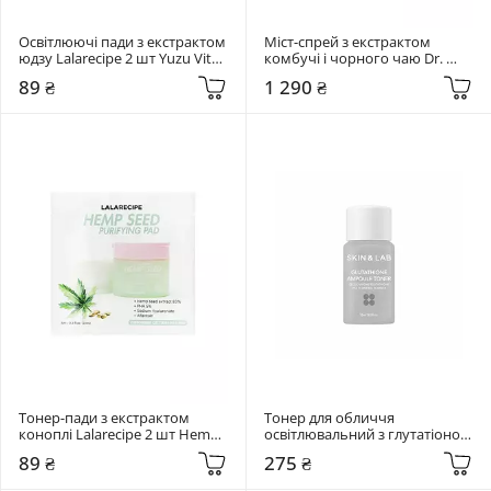
Освітлюючі пади з екстрактом 
Міст-спрей з екстрактом 
юдзу Lalarecipe 2 шт Yuzu Vita 
комбучі і чорного чаю Dr. 
C Ampoule Pad
Ceuracle 80 мл Vegan 
89 ₴
1 290 ₴
Kombucha Tea Mist
Тонер-пади з екстрактом 
Тонер для обличчя 
коноплі Lalarecipe 2 шт Hemp 
освітлювальний з глутатіоном 
Seed Purifying Pad
Skin&Lab 15 мл Glutathione 
89 ₴
275 ₴
Ampoule Toner