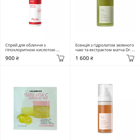
Спрей для обличчя з 
Есенція з гідролатом зеленого 
гіпохлоритною кислотою 
чаю та екстрактом матча Dr. 
Purito Seoul 100 мл 
Ceuracle 150 мл Jeju Matcha Tea 
900 ₴
1 600 ₴
Hypochlorous Acid Rescue 
Essence
Spray