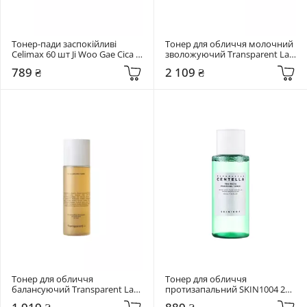
Тонер-пади заспокійливі 
Тонер для обличчя молочний 
Celimax 60 шт Ji Woo Gae Cica 
зволожуючий Transparent Lab 
BHA Blemish Toner Pad
130 мл C4 Hydrating Milk Toner
789 ₴
2 109 ₴
Тонер для обличчя 
Тонер для обличчя 
балансуючий Transparent Lab 
протизапальний SKIN1004 210 
130 мл A5 Balancing Toner
мл Madagascar Centella Tea-