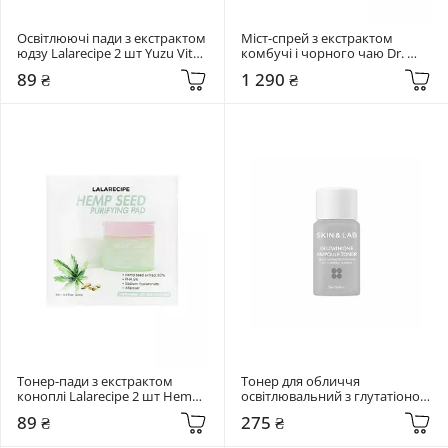
Освітлюючі пади з екстрактом 
Міст-спрей з екстрактом 
юдзу Lalarecipe 2 шт Yuzu Vita 
комбучі і чорного чаю Dr. 
C Ampoule Pad
Ceuracle 80 мл Vegan 
89 ₴
1 290 ₴
Kombucha Tea Mist
Тонер-пади з екстрактом 
Тонер для обличчя 
коноплі Lalarecipe 2 шт Hemp 
освітлювальний з глутатіоном 
Seed Purifying Pad
Skin&Lab 15 мл Glutathione 
89 ₴
275 ₴
Ampoule Toner