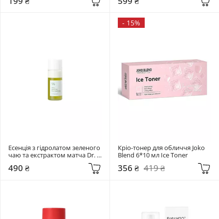
199 ₴
599 ₴
-
15%
Есенція з гідролатом зеленого 
Кріо-тонер для обличчя Joko 
чаю та екстрактом матча Dr. 
Blend 6*10 мл Ice Toner
Ceuracle 18 мл Jeju Matcha Tea 
490 ₴
356 ₴
419 ₴
Essence