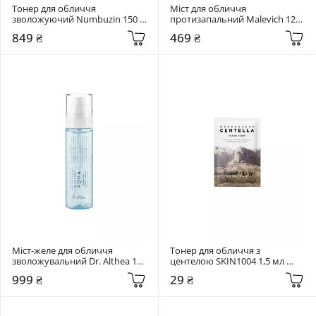
Тонер для обличчя 
Міст для обличчя 
зволожуючий Numbuzin 150 
протизапальний Malevich 120 
мл No.9+ NAD+ PDRN Glow 
мл Pure Mist 6 in 1
849 ₴
469 ₴
Boosting Toner
Міст-желе для обличчя 
Тонер для обличчя з 
зволожувальний Dr. Althea 100 
центелою SKIN1004 1,5 мл 
мл Aqua Marine Jelly Mist
Madagascar Centella Toning 
999 ₴
29 ₴
Toner