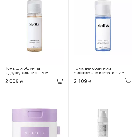
Тонік для обличчя 
Тонік для обличчя з 
відлущувальний з PHA-
саліциловою кислотою 2% 
кислотами Medik8 200 мл 
Medik8 150 мл Press & Clear
2 009 ₴
2 109 ₴
Press & Glow