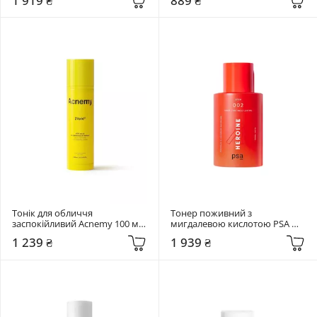
1 919 ₴
889 ₴
Trica Purifying Toner
Тонік для обличчя 
Тонер поживний з 
заспокійливий Acnemy 100 мл 
мигдалевою кислотою PSA 
ZITAID
100 мл Heroine Mandelic & 
1 239 ₴
1 939 ₴
Licorice Superfood Glow Toner