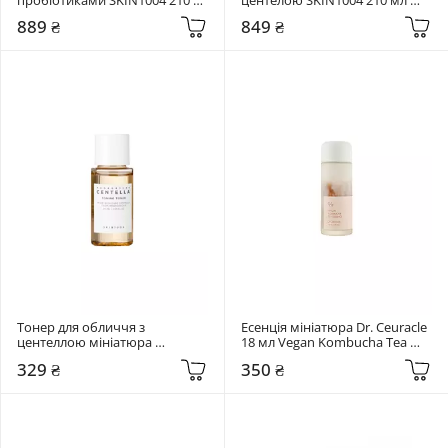
мл Madagascar Centella Probio-
Madagascar Centella Toning 
889 ₴
849 ₴
Cica Essence Toner
Toner
Тонер для обличчя з 
Есенція мініатюра Dr. Ceuracle 
центеллою мініатюра 
18 мл Vegan Kombucha Tea 
SKIN1004 30 мл Madagascar 
Essence
329 ₴
350 ₴
Centella Toning Toner