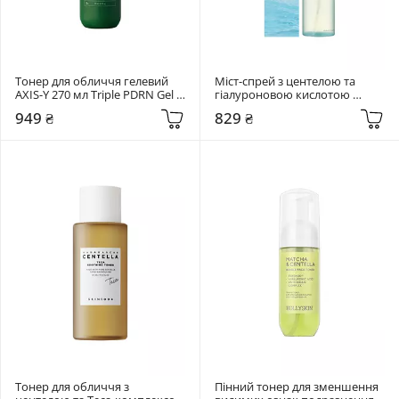
Тонер для обличчя гелевий 
Міст-спрей з центелою та 
AXIS-Y 270 мл Triple PDRN Gel 
гіалуроновою кислотою 
Toner
SKIN1004 120 мл Madagascar 
949 ₴
829 ₴
Centella Hyalu-Cica Cloudy Mist
Тонер для обличчя з 
Пінний тонер для зменшення 