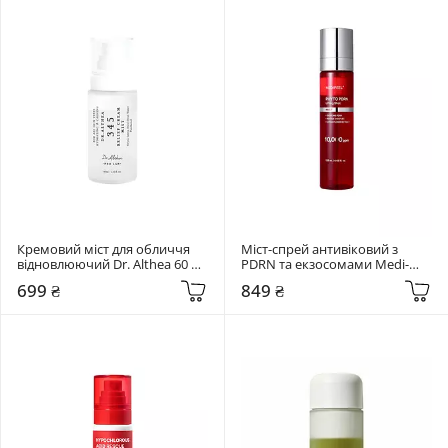
Кремовий міст для обличчя 
Міст-спрей антивіковий з 
відновлюючий Dr. Althea 60 мл 
PDRN та екзосомами Medi-
345 Relief Cream Mist
Peel 120 мл Phyto Exosome 
699 ₴
849 ₴
PDRN Lifting Shot Mist