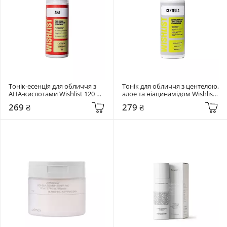
Тонік-есенція для обличчя з 
Тонік для обличчя з центелою, 
AHA-кислотами Wishlist 120 мл 
алое та ніацинамідом Wishlist 
Tonic-essence
120 мл Centella Toner
269 ₴
279 ₴