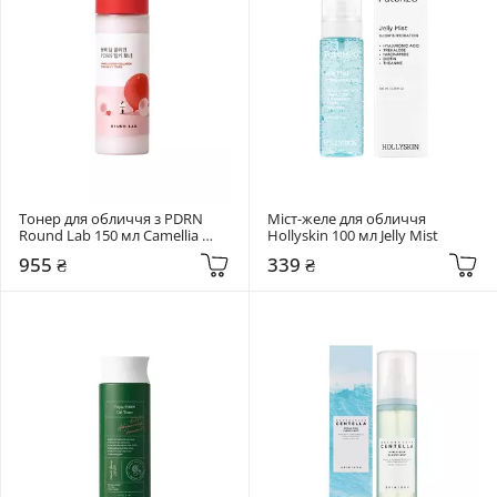
Тонер для обличчя з PDRN 
Міст-желе для обличчя 
Round Lab 150 мл Camellia 
Hollyskin 100 мл Jelly Mist
Deep Collagen PDRN Milky 
955 ₴
339 ₴
Toner