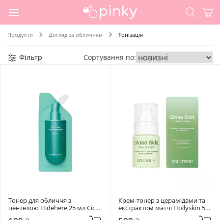
Продукти
Догляд за обличчям
Тонізація
Фільтр
Сортування по:
Тонер для обличчя з 
Крем-тонер з церамідами та 
центелою Hidehere 25 мл Cica 
екстрактом матчі Hollyskin 50 
Care Toner Emulsion
мл Glass Skin.