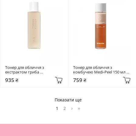
Тонер для обличчя з 
Тонер для обличчя з 
екстрактом гриба 
комбучею Medi-Peel 150 мл 
Альбатрелус Needly 145 мл pH 
Hyal Kombucha Tea-Tox
935 ₴
759 ₴
balancing toner
Показати ще
1
2
›
››