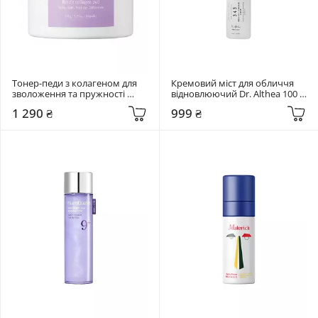
Тонер-педи з колагеном для 
Кремовий міст для обличчя 
зволоження та пружності 
відновлюючий Dr. Althea 100 
Needly 80 шт Retifit Collagen 
мл 345 Relief Cream Mist
1 290 ₴
999 ₴
Pad