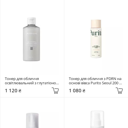
Тонер для обличчя 
Тонер для обличчя з PDRN на 
освітлювальний з глутатіоном 
основі вівса Purito Seoul 200 
Skin&Lab 200 мл Glutathione 
мл Oat PDRN Gentle Refining 
1 120 ₴
1 080 ₴
Ampoule Toner
Toner