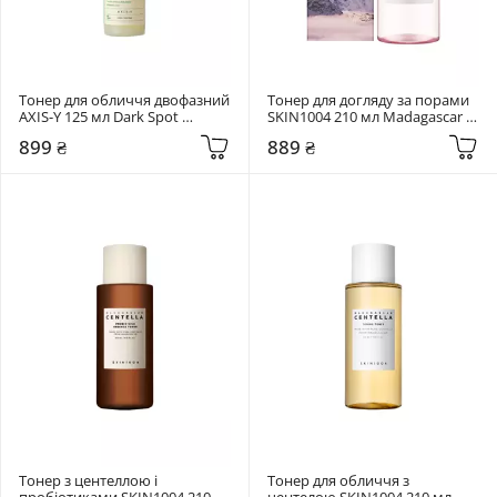
Тонер для обличчя двофазний 
Тонер для догляду за порами 
AXIS-Y 125 мл Dark Spot 
SKIN1004 210 мл Madagascar 
Correcting Glow Toner
Centella Poremizing Clear Toner
899 ₴
889 ₴
Тонер з центеллою і 
Тонер для обличчя з 
пробіотиками SKIN1004 210 
центелою SKIN1004 210 мл 