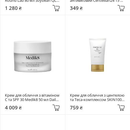
Round Lab 80 мл Soybean QLA 
антивіковий Centellian24 15 мл 
Barrier Cream
Madeca Cream Time Reverse 
1 280 ₴
349 ₴
Zero
Крем для обличчя з вітаміном 
Крем для обличчя з центелою 
C та SPF 30 Medik8 50 мл Daily 
та Teca-комплексом SKIN1004 
Radiance Vitamin C
75 мл Madagascar Centella Teca 
4 009 ₴
759 ₴
Cream