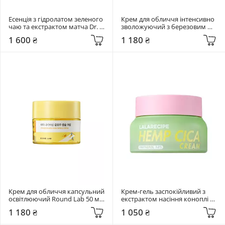
Есенція з гідролатом зеленого 
Крем для обличчя інтенсивно 
чаю та екстрактом матча Dr. 
зволожуючий з березовим 
Ceuracle 150 мл Jeju Matcha Tea 
соком Round Lab 50 мл Birch 
1 600 ₴
1 180 ₴
Essence
Juice Moisturizing Intensive 
Cream
Крем для обличчя капсульний 
Крем-гель заспокійливий з 
освітлюючий Round Lab 50 мл 
екстрактом насіння коноплі 
Vita Niacinamide Glow Capsule 
Lalarecipe 50 мл Hemp Cica 
1 180 ₴
1 050 ₴
Cream
Cream