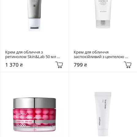
Крем для обличчя з 
Крем для обличчя 
ретинолом Skin&Lab 50 мл 
заспокійливий з центелою 
Retinol Lifting Roller Cream
SKIN1004 75 мл Madagascar 
1 370 ₴
799 ₴
Centella Soothing Cream