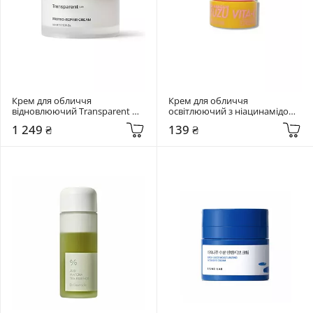
Крем для обличчя 
Крем для обличчя 
відновлюючий Transparent 
освітлюючий з ніацинамідом 
Lab 60 мл Proteo-Repair Cream
5% та екстрактом юдзу 
1 249 ₴
139 ₴
Lalarecipe 3 мл Yuzu vita C 
Cream