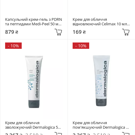
Капсульний крем-гель з PDRN 
Крем для обличчя 
та пептидами Medi-Peel 50 мл 
відновлюючий Celimax 10 мл 
Phyto Ex PDRN Lifting Shot 
The Real Noni Energy Repair 
879 ₴
169 ₴
Drop Gel Cream
Cream
-
10%
-
10%
Крем для обличчя 
Крем для обличчя 
зволожуючий Dermalogica 50 
пом'якшуючий Dermalogica 50 
мл Active Moist
мл Skin Smoothing Cream