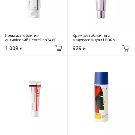
Крем для обличчя 
Крем для обличчя з 
антивіковий Centellian24 80 мл 
мадекасозидом і PDRN 
Madeca Cream Time Reverse 
Centellian24 50 мл Expert 
1 009 ₴
929 ₴
Zero
Madeca Cream Active Renew 
PDRN