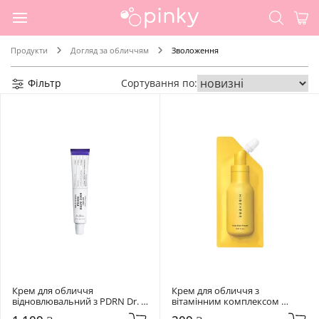
Продукти
Догляд за обличчям
Зволоження
Фільтр
Сортування по:
Крем для обличчя 
Крем для обличчя з 
відновлювальний з PDRN Dr. 
вітамінним комплексом 
Althea 20 мл Reju 5000 Cream
Hidehere 25 мл Vita Elixir Cream