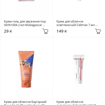
Крем-гель для звуження пор 
Крем для обличчя 
SKIN1004 2 мл Madagascar 
освітлюючий Celimax 7 мл 
Centella Poremizing Light Gel 
Pore + Dark Spot Brightening 
29 ₴
149 ₴
Cream
Cream
Крем для обличчя бар'єрний 
Крем для обличчя 