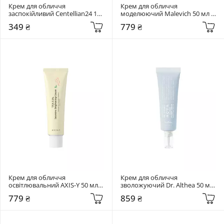
Крем для обличчя 
Крем для обличчя 
заспокійливий Centellian24 15 
моделюючий Malevich 50 мл 
мл Madeca Cream Time Reverse
Supreme Lift Cream
349 ₴
779 ₴
Крем для обличчя 
Крем для обличчя 
освітлювальний AXIS-Y 50 мл 
зволожуючий Dr. Althea 50 мл 
TXA 2.5% Intensive Brightening 
Aqua Marine Watery Cream
779 ₴
859 ₴
Cream