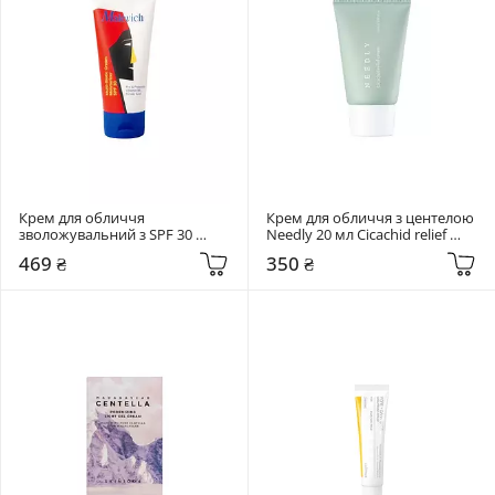
Крем для обличчя 
Крем для обличчя з центелою 
зволожувальний з SPF 30 
Needly 20 мл Cicachid relief 
Malevich 50 мл Multi-Biotic 
cream
469 ₴
350 ₴
Cream Moisturizer SPF 30