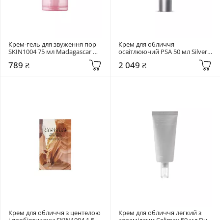
Крем-гель для звуження пор 
Крем для обличчя 
SKIN1004 75 мл Madagascar 
освітлюючий PSA 50 мл Silver 
Centella Poremizing Light Gel 
Lining Dioic & Willowherb 
789 ₴
2 049 ₴
Cream
Clarifying Cream
Крем для обличчя з центелою 
Крем для обличчя легкий з 
і пробіотиками SKIN1004 1,5 
керамідами Celimax 50 мл Dual 