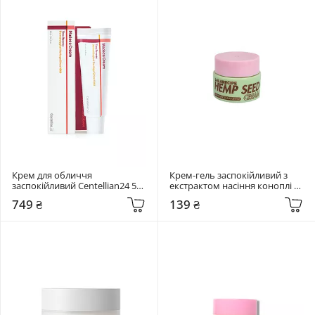
Крем для обличчя 
Крем-гель заспокійливий з 
заспокійливий Centellian24 50 
екстрактом насіння коноплі 
мл Madeca Cream Time Reverse
Lalarecipe 5 мл Hemp Cica 
749 ₴
139 ₴
Cream