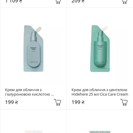
1 109 ₴
209 ₴
Крем для обличчя з 
Крем для обличчя з центелою 
гіалуроновою кислотою 
Hidehere 25 мл Cica Care Cream
Hidehere 25 мл Hyaluronic 
199 ₴
199 ₴
Cream