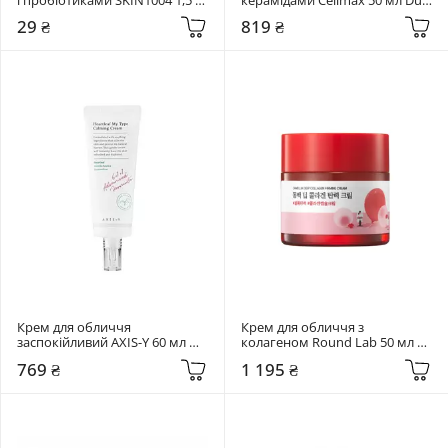
мл Madagascar Centella Probio-
Barrier Skin Wearable Cream
29 ₴
819 ₴
Cica Enrich Cream
Крем для обличчя 
Крем для обличчя з 
заспокійливий AXIS-Y 60 мл 
колагеном Round Lab 50 мл 
Heartleaf My Type Calming 
Camellia Deep Collagen Firming 
769 ₴
1 195 ₴
Cream
Cream