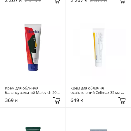
2 267 ₴
2 519 ₴
2 267 ₴
2 519 ₴
Крем для обличчя 
Крем для обличчя 
балансувальний Malevich 50 
освітлюючий Celimax 35 мл 
мл Purist Balance Cream Barrier 
Pore + Dark Spot Brightening 
369 ₴
649 ₴
Control
Cream