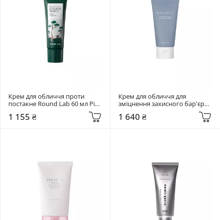
Крем для обличчя проти 
Крем для обличчя для 
постакне Round Lab 60 мл Pine 
зміцнення захисного бар'єру 
Calming Cica Cream Plus
Needly 80 мл Crossbarrier 
1 155 ₴
1 640 ₴
Cream