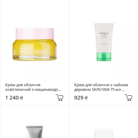
Крем для обличчя 
Крем для обличчя з чайним 
освітлюючий з ніацинамідом 
деревом SKIN1004 75 мл 
5% та екстрактом юдзу 
Madagascar Centella Tea-Trica 
1 240 ₴
929 ₴
Lalarecipe 50 мл Yuzu vita C 
B5 Cream
Cream