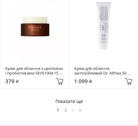
Крем для обличчя з центелою 
Крем для обличчя 
і пробіотиками SKIN1004 15 
заспокійливий Dr. Althea 50 мл 
мл Madagascar Centella Probio-
147 Barrier Cream
379 ₴
1 099 ₴
Cica Enrich Cream
Показати ще
1
2
›
››