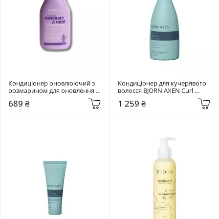
Кондиціонер оновлюючий з 
Кондиціонер для кучерявого 
розмарином для оновлення 
волосся BJORN AXEN Curl 
волосся та шкіри голови 
Conditioner 250 мл
689 ₴
1 259 ₴
Beaver Rosemary&Mint 350 мл