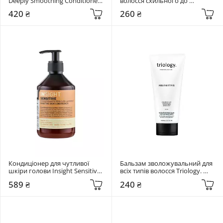
Deeply Smoothing Conditioner 
волосся схильного до 
250 мл
ламкості та випадіння Triology. 
420 ₴
260 ₴
Trichomax 200 мл
Кондиціонер для чутливої 
Бальзам зволожувальний для 
шкіри голови Insight Sensitive 
всіх типів волосся Triology. 
Skin Conditioner 400 мл
Aquamatrix 200 мл
589 ₴
240 ₴