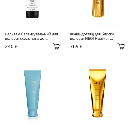
Бальзам балансувальний для 
Фініш-догляд для блиску 
волосся схильного до 
волосся NEQI Haarkur 
жирності Triology. Sebobalance 
Diamond Glass Rinse 180 мл
240 ₴
769 ₴
200 мл