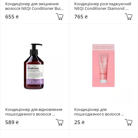
Кондиціонер для зміцнення 
Кондиціонер розгладжуючий 
волосся NEQI Conditioner Build 
NEQI Conditioner Diamond 
Boost 250 мл
Glass 250 мл
655 ₴
765 ₴
Кондиціонер для відновлення 
Кондиціонер для 
пошкодженого волосся 
пошкодженого волосся 
Insight Restructurizing 
KUNDAL Protein Bonding 
589 ₴
25 ₴
Conditioner 350 мл
"Violet Muguet" 10 мл