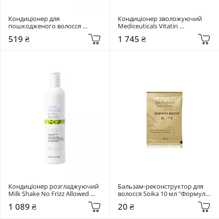
Кондиціонер для 
Кондиціонер зволожуючий 
пошкодженого волосся 
Mediceuticals Vitatin 
Hairmate Kissy Conditioner 250 
Conditioner 250 мл
519 ₴
1 745 ₴
мл
Кондиціонер розгладжуючий 
Бальзам-реконструктор для 
Milk Shake No Frizz Allowed 
волосся Soika 10 мл "Формула 
Perfecting Conditioner 300 мл
блиску"
1 089 ₴
20 ₴