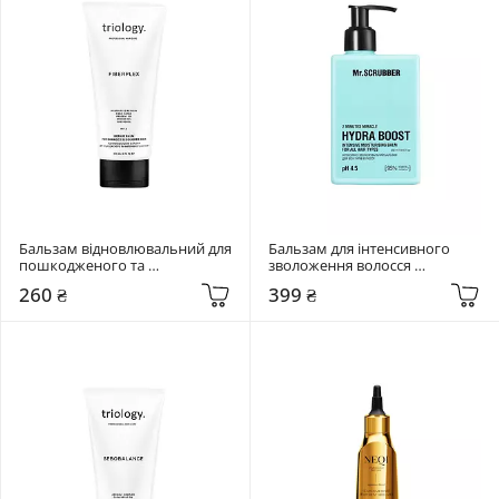
Бальзам відновлювальний для 
Бальзам для інтенсивного 
пошкодженого та 
зволоження волосся 
фарбованого волосся Triology. 
Mr.SCRUBBER Hydra Boost 250 
260 ₴
399 ₴
Fiberplex 200 мл
мл