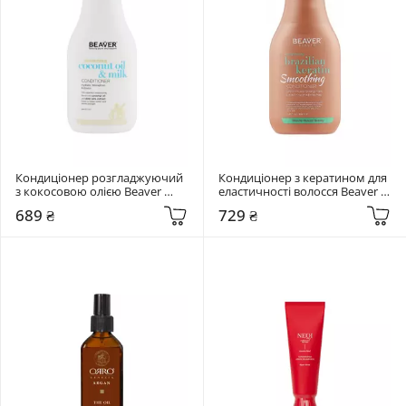
Кондиціонер розгладжуючий 
Кондиціонер з кератином для 
з кокосовою олією Beaver 
еластичності волосся Beaver 
Moisturizing Coconut Oil & Milk 
Brazilian Keratin Smoothing 
689 ₴
729 ₴
Conditioner 350 мл
Conditioner 350 мл