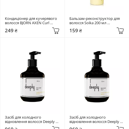
Кондиціонер для кучерявого 
Бальзам-реконструктор для 
волосся BJORN AXEN Curl 
волосся Soika 200 мл 
Conditioner 25 мл
"Формула блиску"
249 ₴
159 ₴
Засіб для холодного 
Засіб для холодного 
відновлення волосся Deeply 
відновлення волосся Deeply 
250 мл total revival step 1
250 мл total revival step 2