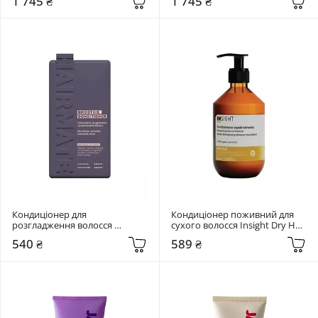
1 745 ₴
1 745 ₴
Кондиціонер для 
Кондиціонер поживний для 
розгладження волосся 
сухого волосся Insight Dry Hair 
Hairmate Smoothie Conditioner 
Nourishing 350 мл
540 ₴
589 ₴
250 мл