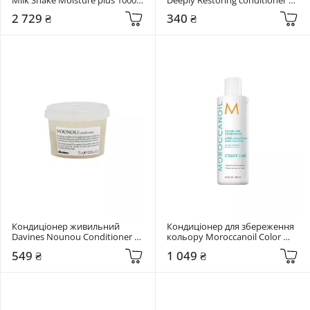
мл
250 мл
2 729 ₴
340 ₴
Кондиціонер живильний 
Кондиціонер для збереження 
Davines Nounou Conditioner 75 
кольору Moroccanoil Color 
мл
Care Conditioner 250 мл
549 ₴
1 049 ₴