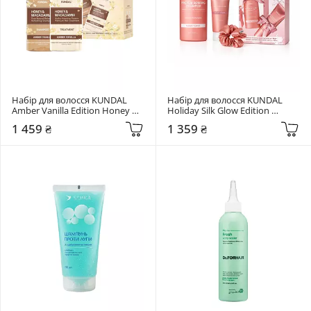
Набір для волосся KUNDAL 
Набір для волосся KUNDAL 
Amber Vanilla Edition Honey & 
Holiday Silk Glow Edition 
Macadamia 2 шт
Protein Bonding Care Set Violet 
1 459 ₴
1 359 ₴
Muguet 3 шт