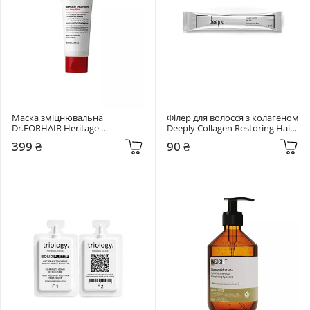
Маска зміцнювальна 
Філер для волосся з колагеном 
Dr.FORHAIR Heritage 
Deeply Collagen Restoring Hair 
Treatment Earl Grey Bliss 70 мл
Filler 10 мл
399 ₴
90 ₴