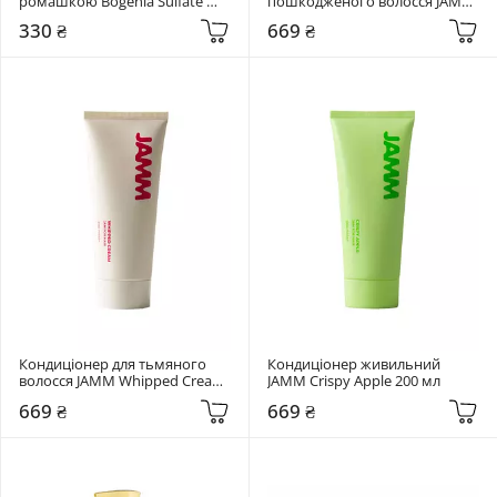
ромашкою Bogenia Sulfate 
пошкодженого волосся JAMM 
Free 400 мл
Blueberry Sorbet 200 мл
330 ₴
669 ₴
Кондиціонер для тьмяного 
Кондиціонер живильний 
волосся JAMM Whipped Cream 
JAMM Crispy Apple 200 мл
200 мл
669 ₴
669 ₴