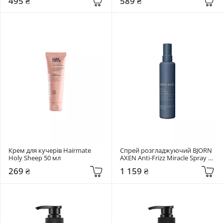
495 ₴
589 ₴
мл
Крем для кучерів Hairmate 
Спрей розгладжуючий BJORN 
Holy Sheep 50 мл
AXEN Anti-Frizz Miracle Spray 
150 мл
269 ₴
1 159 ₴