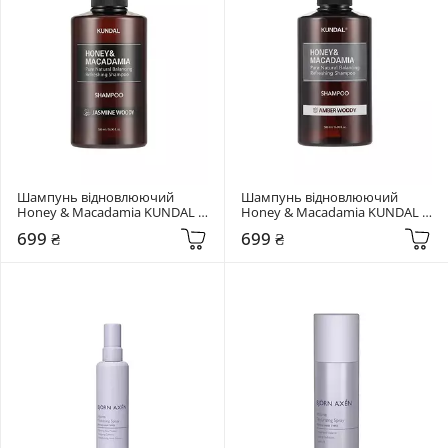
Шампунь відновлюючий 
Шампунь відновлюючий 
Honey & Macadamia KUNDAL 
Honey & Macadamia KUNDAL 
Aroma Edition Jasmine Woody 
Amber Woody 500 мл
699 ₴
699 ₴
500 мл