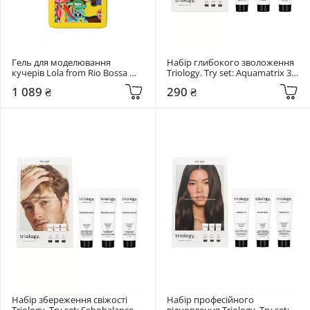
Гель для моделювання 
Набір глибокого зволоження 
кучерів Lola from Rio Bossa 
Triology. Try set: Aquamatrix 3 
Gelatina 500 мл
шт
1 089 ₴
290 ₴
Набір збереження свіжості 
Набір професійного 
Triology. Try set: Sebobalance 3 
відновлення Triology. Try set: 