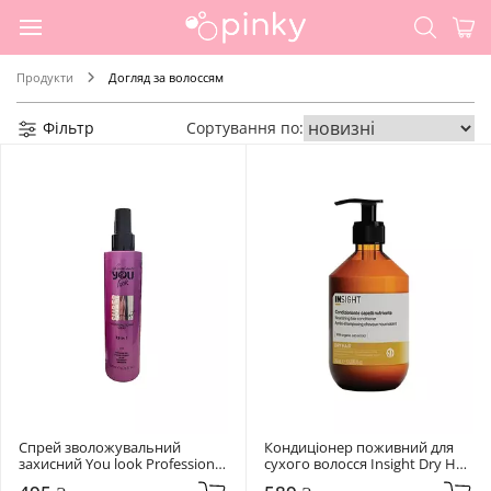
Продукти
Догляд за волоссям
Фільтр
Сортування по:
Спрей зволожувальний 
Кондиціонер поживний для 
захисний You look Professional 
сухого волосся Insight Dry Hair 
Glamour Super Mist 15 in 1 200 
Nourishing 350 мл