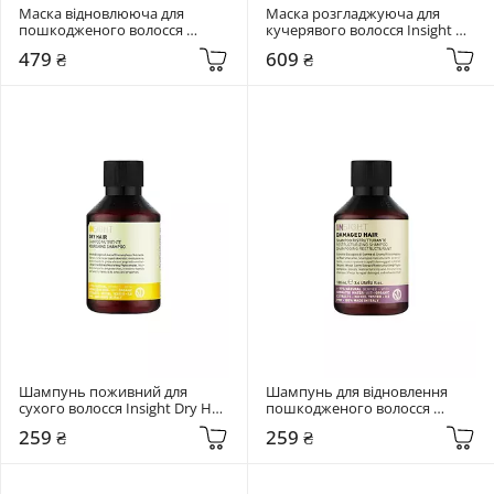
Маска відновлююча для 
Маска розгладжуюча для 
пошкодженого волосся 
кучерявого волосся Insight 
Insight  Damaged Hair Mask 
Elasti-Curl 200 мл
479 ₴
609 ₴
Restructurizing 200 мл
Шампунь поживний для 
Шампунь для відновлення 
сухого волосся Insight Dry Hair 
пошкодженого волосся 
Nourishing 100 мл
Insight Restructurizing 
259 ₴
259 ₴
Shampoo 100 мл