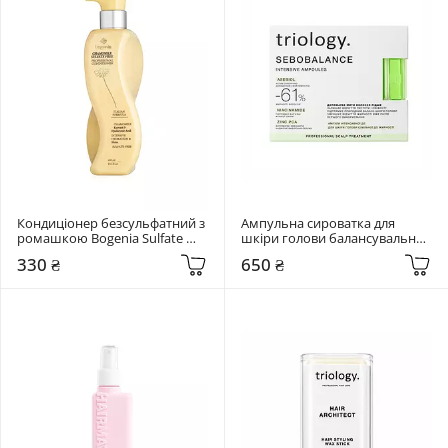
Кондиціонер безсульфатний з 
Ампульна сироватка для 
ромашкою Bogenia Sulfate 
шкіри голови балансувальна 
Free 400 мл
Triology. Sebobalance 20*5 мл
330 ₴
650 ₴