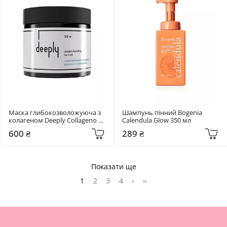
Маска глибокозволожуюча з 
Шампунь пінний Bogenia 
колагеном Deeply Collageno 
Calendula Glow 350 мл
Hydrating Hair Mask 300 мл
600 ₴
289 ₴
Показати ще
1
2
3
4
›
››