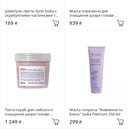
Шампунь проти лупи Soika з 
Маска освіжаюча для 
скрабуючими частинками 150 
очищення шкіри голови 
ml
Dr.FORHAIR Phyto Fresh Scalp 
169 ₴
939 ₴
Scaler 200 мл
Паста-скраб для глибокого 
Маска тонуюча "Живлення та 
очищення шкіри голови 
блиск" Soika Platinum 250 мл
Davines SOLU sea salt scrub 
1 249 ₴
299 ₴
cleanser 250 мл