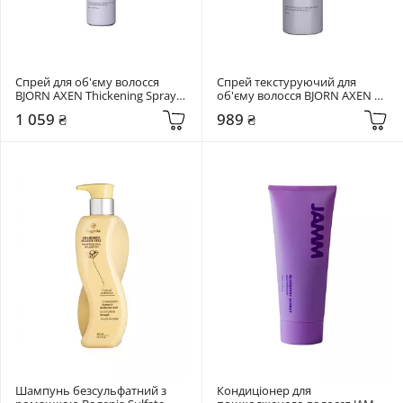
Спрей для об'єму волосся 
Спрей текстуруючий для 
BJORN AXEN Thickening Spray 
об'єму волосся BJORN AXEN 
150 мл
Volume Texturizing 200 мл
1 059 ₴
989 ₴
Шампунь безсульфатний з 
Кондиціонер для 