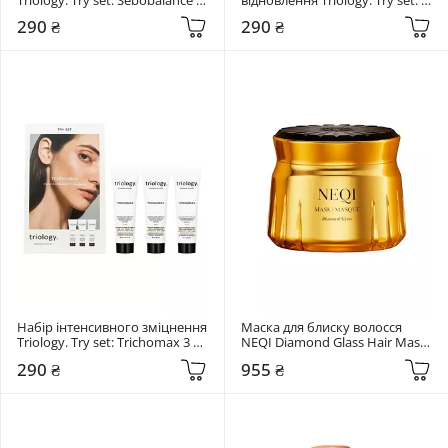
шт
Fiberplex 3 шт
290 ₴
290 ₴
Набір інтенсивного зміцнення 
Маска для блиску волосся 
Triology. Try set: Trichomax 3 
NEQI Diamond Glass Hair Mask 
шт
250 мл
290 ₴
955 ₴