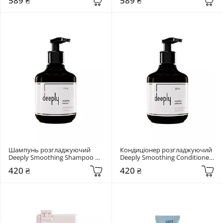
589 ₴
589 ₴
Shampoo 350 мл
Шампунь розгладжуючий 
Кондиціонер розгладжуючий 
Deeply Smoothing Shampoo 
Deeply Smoothing Conditioner 
250 мл
250 мл
420 ₴
420 ₴