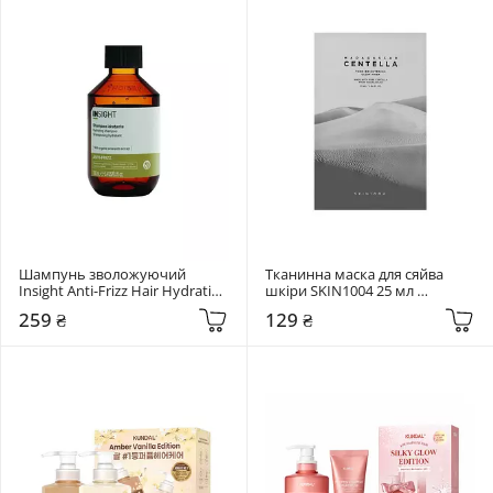
Шампунь зволожуючий 
Тканинна маска для сяйва 
Insight Anti-Frizz Hair Hydrating 
шкіри SKIN1004 25 мл 
Shampoo 100 мл
Madagascar Centella Tone 
259 ₴
129 ₴
Brightening Glow Mask