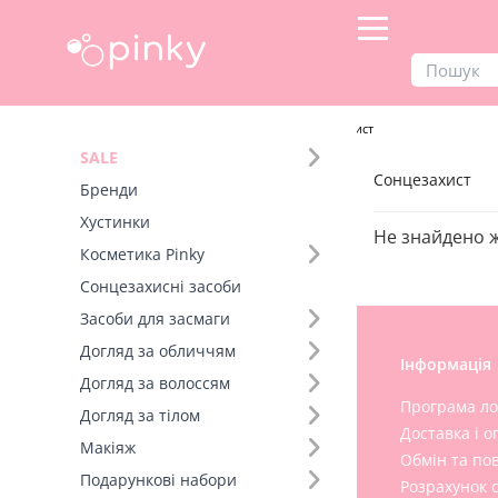
Продукти
Косметика Pinky
Сонцезахист
SALE
Сонцезахист
Бренди
Хустинки
Не знайдено 
Косметика Pinky
Сонцезахисні засоби
Засоби для засмаги
Догляд за обличчям
Допомога
Інформація
Догляд за волоссям
Бренди
Програма ло
Догляд за тілом
Доставка і о
Мої замовлення
Макіяж
Обмін та по
Наші магазини
Подарункові набори
Розрахунок 
Франшиза