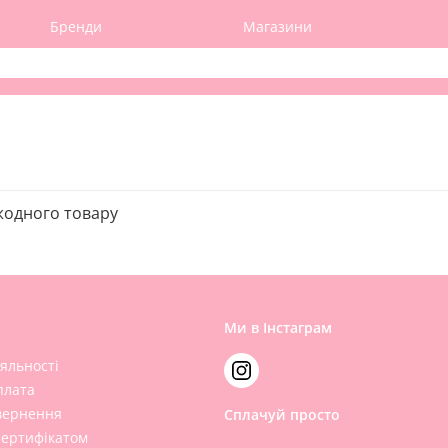
Бренди
Магазини
жодного товару
Ми в Інстаграм
яльності
плата
вернення
Сплачуй просто
сертифікатом