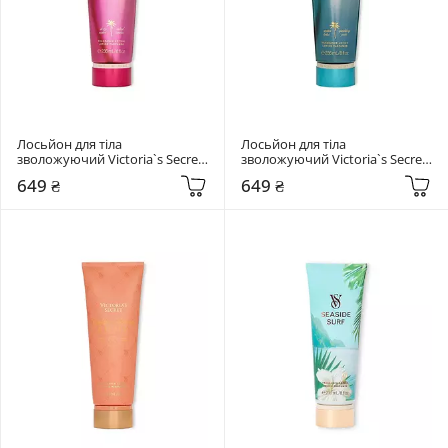
Лосьйон для тіла 
Лосьйон для тіла 
зволожуючий Victoria`s Secret 
зволожуючий Victoria`s Secret 
236 мл  Pure Seduction 
236 мл  Aqua Kiss Vacation
649 ₴
649 ₴
Vacation