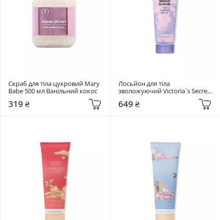
Скраб для тіла цукровий Mary 
Лосьйон для тіла 
Babe 500 мл Ванільний кокос
зволожуючий Victoria`s Secret 
236 мл  Serene Blooms
319 ₴
649 ₴