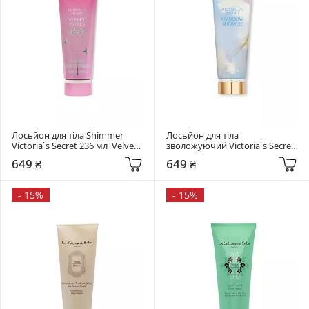
Лосьйон для тіла Shimmer 
Лосьйон для тіла 
Victoria`s Secret 236 мл  Velvet 
зволожуючий Victoria`s Secret 
Petals Joy
236 мл  Rainbow Shower
649 ₴
649 ₴
-
15%
-
15%