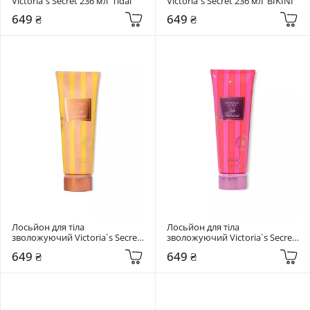
Victoria`s Secret 236 мл  Tidal
Victoria`s Secret 236 мл  BIKINI
649 ₴
649 ₴
Лосьйон для тіла 
Лосьйон для тіла 
зволожуючий Victoria`s Secret 
зволожуючий Victoria`s Secret 
236 мл  Pina Tropicale
236 мл  Isla Hibiscus
649 ₴
649 ₴