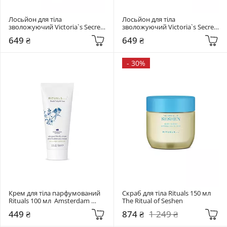
Лосьйон для тіла 
Лосьйон для тіла 
зволожуючий Victoria`s Secret 
зволожуючий Victoria`s Secret 
236 мл  Golden Apricot & Honey
236 мл  Seaside Surf
649 ₴
649 ₴
-
30%
Крем для тіла парфумований 
Скраб для тіла Rituals 150 мл 
Rituals 100 мл  Amsterdam 
The Ritual of Seshen
Collection
449 ₴
874 ₴
1 249 ₴