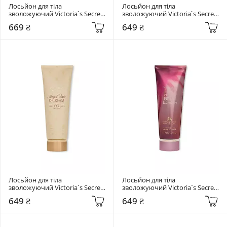
Лосьйон для тіла 
Лосьйон для тіла 
зволожуючий Victoria`s Secret 
зволожуючий Victoria`s Secret 
296 мл  Wild Rose Amber
236 мл  Camelia Sunset
669 ₴
649 ₴
Лосьйон для тіла 
Лосьйон для тіла 
зволожуючий Victoria`s Secret 
зволожуючий Victoria`s Secret 
236 мл  Angel Cake & Cream
236 мл  Velvet Petals Vacation
649 ₴
649 ₴