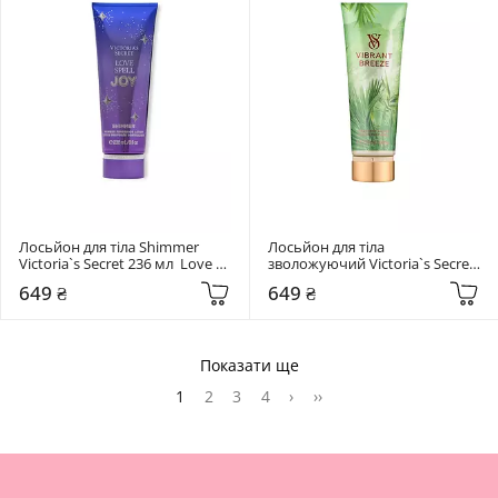
Лосьйон для тіла Shimmer 
Лосьйон для тіла 
Victoria`s Secret 236 мл  Love 
зволожуючий Victoria`s Secret 
Spell Joy
236 мл  Vibrant Breeze
649 ₴
649 ₴
Показати ще
1
2
3
4
›
››