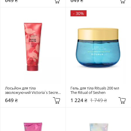
649 ₴
649 ₴
-
30%
Лосьйон для тіла 
Гель для тіла Rituals 200 мл  
зволожуючий Victoria`s Secret 
The Ritual of Seshen
236 мл  Canyon Blooms
649 ₴
1 224 ₴
1 749 ₴