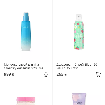
Молочко-спрей для тіла 
Дезодорант Спрей Bilou 150 
зволожуюче Rituals 200 мл  
мл  Fruity Fresh
The Ritual of Seshen
999 ₴
265 ₴