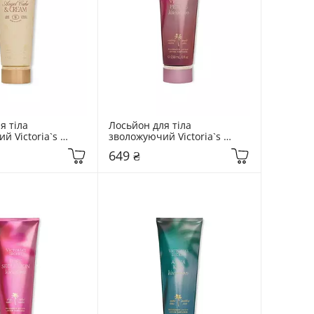
 тіла 
Лосьйон для тіла 
 Victoria`s 
зволожуючий Victoria`s 
мл  Angel Cake & 
Secret 236 мл  Velvet Petals 
649 ₴
Vacation