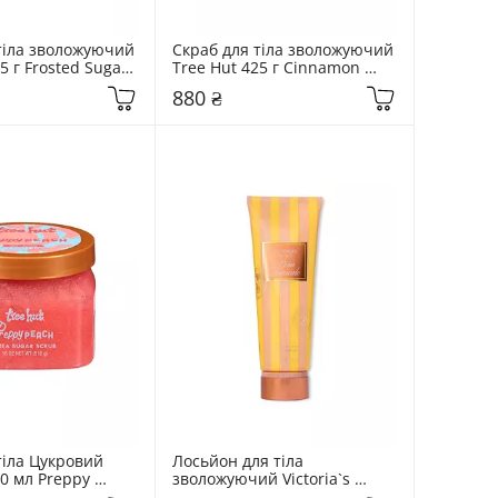
тіла зволожуючий 
Скраб для тіла зволожуючий 
5 г Frosted Sugar 
Tree Hut 425 г Cinnamon 
Dolce
880 ₴
іла Цукровий 
Лосьйон для тіла 
0 мл Preppy 
зволожуючий Victoria`s 
Secret 236 мл  Pina Tropicale