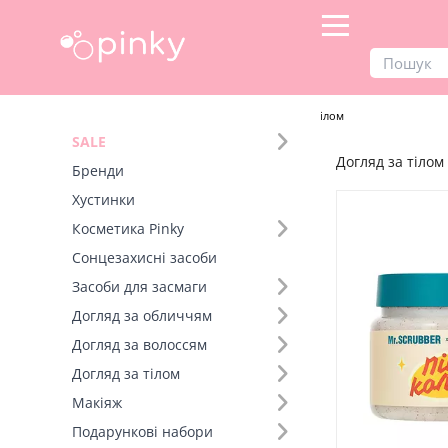
Продукти
Догляд за тілом
Догляд за тілом
SALE
Догляд за тілом
Фільтр
Бренди
Хустинки
SALE
Косметика Pinky
Сонцезахисні засоби
Бренд (17)
Засоби для засмаги
Догляд за обличчям
Догляд за волоссям
Догляд за тілом
Макіяж
Подарункові набори