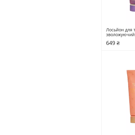
Лосьйон для т
зволожуючий V
Secret 236 мл 
649 ₴
Vacation