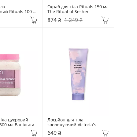
ла 
Скраб для тіла Rituals 150 мл 
ий Rituals 100 
The Ritual of Seshen
dam Collection
874 ₴
1 249 ₴
іла цукровий 
Лосьйон для тіла 
500 мл Ванільний 
зволожуючий Victoria`s 
Secret 236 мл  Serene Blooms
649 ₴