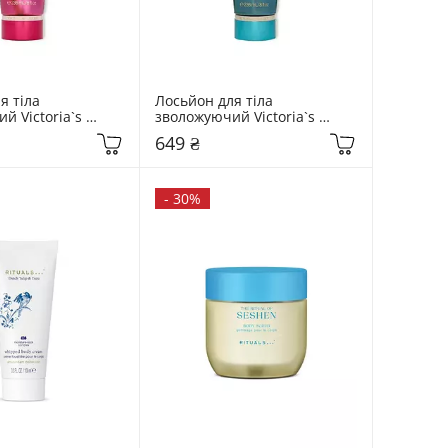
 тіла 
Лосьйон для тіла 
 Victoria`s 
зволожуючий Victoria`s 
мл  Pure Seduction 
Secret 236 мл  Aqua Kiss 
649 ₴
Vacation
-
30%