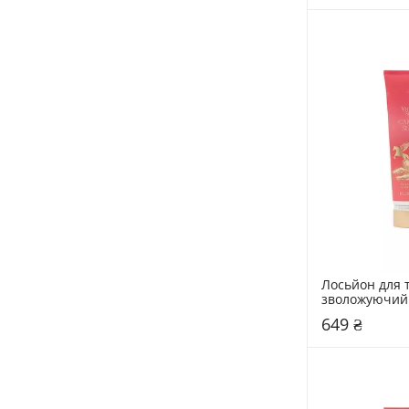
Лосьйон для т
зволожуючий V
Secret 236 мл 
649 ₴
Sunset