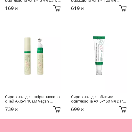
освітлююча AXIS-Y 5 мл Dark 
освіжаюча AXIS-Y 120 мл 
Spot Correcting Glow Serum
Sunday Morning Refreshing 
169 ₴
619 ₴
Cleansing Foam
Сироватка для шкіри навколо 
Сироватка для обличчя 
очей AXIS-Y 10 мл Vegan 
освітлююча AXIS-Y 50 мл Dark 
Collagen Eye Serum
Spot Correcting Glow Serum
739 ₴
699 ₴