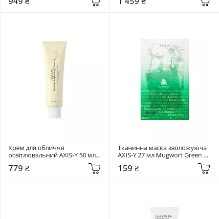
949 ₴
1 459 ₴
Крем для обличчя 
Тканинна маска зволожуюча 
освітлювальний AXIS-Y 50 мл 
AXIS-Y 27 мл Mugwort Green 
TXA 2.5% Intensive Brightening 
Vital Energy Complex Sheet 
779 ₴
159 ₴
Cream
Mask