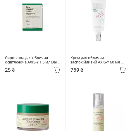
Сироватка для обличчя 
Крем для обличчя 
освітлююча AXIS-Y 1.5 мл Dark 
заспокійливий AXIS-Y 60 мл 
Spot Correcting Glow Serum
Heartleaf My Type Calming 
25 ₴
769 ₴
Cream