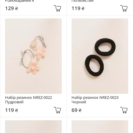
Різнобарвний 4
Попелястий
129 ₴
119 ₴
Набір резинок NREZ-0022 
Набір резинок NREZ-0023 
Пудровий
Чорний
119 ₴
69 ₴