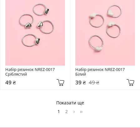
Набір резинок NREZ-0017 
Набір резинок NREZ-0017 
Сріблястий
Білий
49 ₴
39 ₴
49 ₴
Показати ще
1
2
›
››