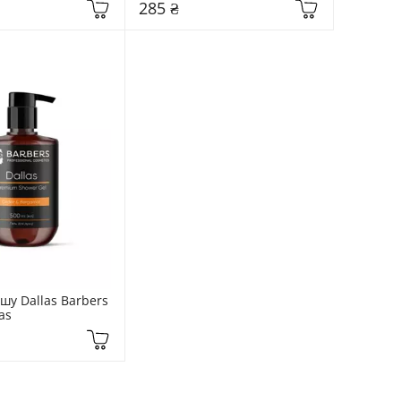
285 ₴
шу Dallas Barbers 
as