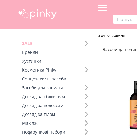
Продукти
Догляд для чоловіків
Засоби для очищення
SALE
Засоби для оч
Фільтр
Бренди
Хустинки
Бренд (4)
Косметика Pinky
Сонцезахисні засоби
Засоби для засмаги
Догляд за обличчям
Догляд за волоссям
Догляд за тілом
Макіяж
Подарункові набори