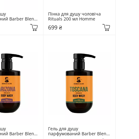
шу 
Пінка для душу чоловіча 
ий Barber Blend 
Rituals 200 мл Homme
cana
699 ₴
шу 
Гель для душу 
ий Barber Blend 
парфумований Barber Blend 
zona
500 мл Toscana