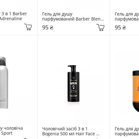
3 в 1 Barber 
Гель для душу 
Гель для ду
Adrenaline
парфумований Barber Blend 
парфумован
100 мл Arizona
100 мл Tos
95 ₴
95 ₴
у чоловіча 
Чоловічий засіб 3 в 1 
Гель для ду
 Sport
Bogenia 500 мл Hair Face 
парфумован
Body Wash
500 мл Ari