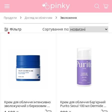
Продукти
Догляд за обличчям
Зволоження
Фільтр
Сортування по:
Крем для обличчя інтенсивно 
Крем для обличчя бар'єрний 
зволожуючий з березовим 
Purito Seoul 100 мл Dermide 
соком Round Lab 50 мл Birch 
Relief Barrier Moisturizer