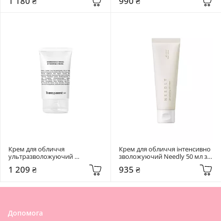
1 180 ₴
990 ₴
Juice Moisturizing Intensive 
Cream
Крем для обличчя 
Крем для обличчя інтенсивно 
ультразволожуючий 
зволожуючий Needly 50 мл з 
Transparent Lab 50 мл Barrier 
екстрактом гриба 
1 209 ₴
935 ₴
restoring
Альбатрелус
Допомога