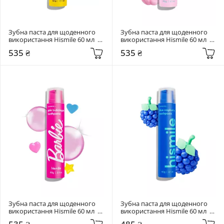
Зубна паста для щоденного 
Зубна паста для щоденного 
використання Hismile 60 мл  
використання Hismile 60 мл  
The Simpsons Purple Squishee 
Cotton Candy Toothpaste
535 ₴
535 ₴
Toothpaste
Зубна паста для щоденного 
Зубна паста для щоденного 
використання Hismile 60 мл  
використання Hismile 60 мл  
Barbie Pink Bubblegum 
Blue Raspberry Toothpaste