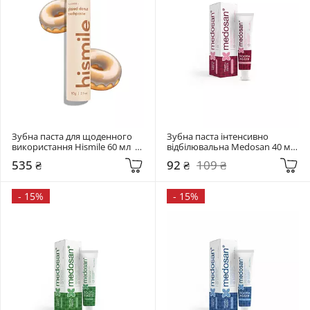
Зубна паста для щоденного 
Зубна паста інтенсивно 
використання Hismile 60 мл  
відбілювальна Medosan 40 мл  
Glazed Donut Toothpaste
LumiWhite Pro
535 ₴
92 ₴
109 ₴
-
15%
-
15%