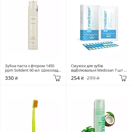
Зубна паста з фтором 1450 
Смужки для зубів 
ppm Solident 60 мл  Шоколад-
відбілювальні Medosan 7 шт  
м'ята
5D White
330 ₴
254 ₴
299 ₴