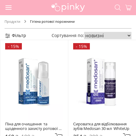
Продукти
Гігієна ротової порожнини
Фільтр
Сортування по:
-
15%
-
15%
Піна для очищення  та 
Сироватка для відбілювання 
щоденного захисту ротової 
зубів Medosan 30 мл  WhiteUp
порожнини Medosan 80 мл  