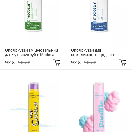
Ополіскувач зміцнювальний 
Ополіскувач для 
для чутливих зубів Medosan 
комплексного щоденного 
250 мл  SensiCare
захисту Medosan 250 мл  All-
92 ₴
109 ₴
92 ₴
109 ₴
Day Care