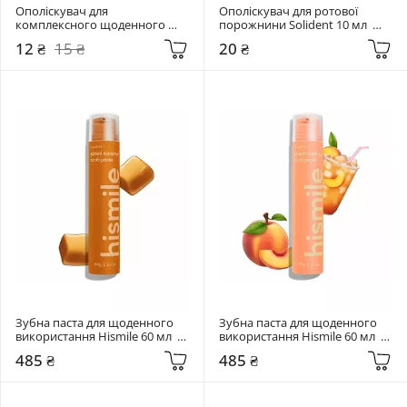
Ополіскувач для 
Ополіскувач для ротової 
комплексного щоденного 
порожнини Solident 10 мл  
захисту Medosan 10 мл  All-Day 
Blackcurrant mint
12 ₴
15 ₴
20 ₴
Care
Зубна паста для щоденного 
Зубна паста для щоденного 
використання Hismile 60 мл  
використання Hismile 60 мл  
Salted Caramel Toothpaste
Peach Iced Tea Toothpaste
485 ₴
485 ₴