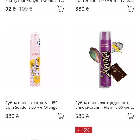
для чутливих зубів Medosan 
ppm Solident 60 мл  Irish Cream 
40 мл  SensiWhite
Liqueur
92 ₴
109 ₴
330 ₴
Зубна паста з фтором 1450 
Зубна паста для щоденного 
ppm Solident 60 мл  Orange 
використання Hismile 60 мл  
Spritz
Wonka Chocolate Toothpaste
330 ₴
535 ₴
-
15%