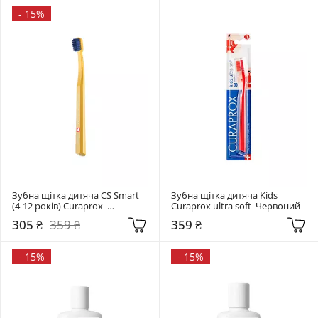
-
15%
Зубна щітка дитяча CS Smart 
Зубна щітка дитяча Kids 
(4-12 років) Curaprox  
Curaprox ultra soft  Червоний
Помаранчевий+синій
305 ₴
359 ₴
359 ₴
-
15%
-
15%