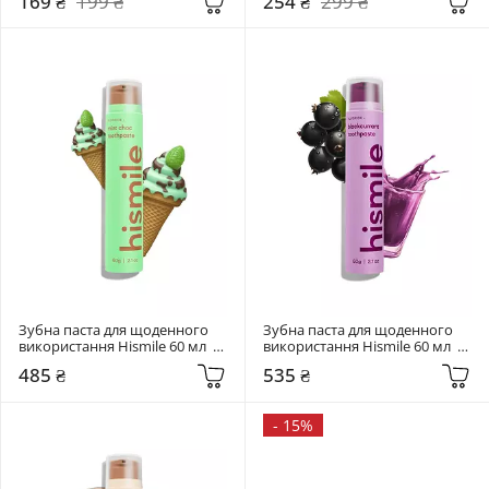
169 ₴
199 ₴
254 ₴
299 ₴
Oral Balance
Зубна паста для щоденного 
Зубна паста для щоденного 
використання Hismile 60 мл  
використання Hismile 60 мл  
Mint Choc Toothpaste
Blackcurrant Toothpaste
485 ₴
535 ₴
-
15%