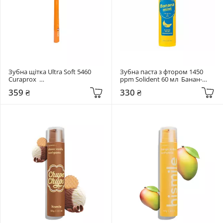
Зубна щітка Ultra Soft 5460 
Зубна паста з фтором 1450 
Curaprox  
ppm Solident 60 мл  Банан-
Помаранчевий+синій
м'ята
359 ₴
330 ₴