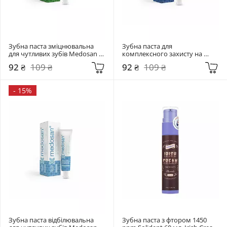
Зубна паста зміцнювальна 
Зубна паста для 
для чутливих зубів Medosan 
комплексного захисту на 
40 мл  SensiCare
кожен день Medosan 40 мл  
92 ₴
109 ₴
92 ₴
109 ₴
All-Day Care
-
15%
Зубна паста відбілювальна 
Зубна паста з фтором 1450 