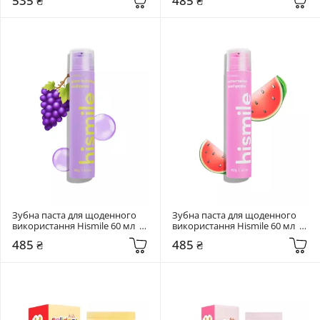
535 ₴
485 ₴
Toothpaste
Зубна паста для щоденного 
Зубна паста для щоденного 
використання Hismile 60 мл  
використання Hismile 60 мл  
Grape Bubblegum Toothpaste
Watermelon Toothpaste
485 ₴
485 ₴