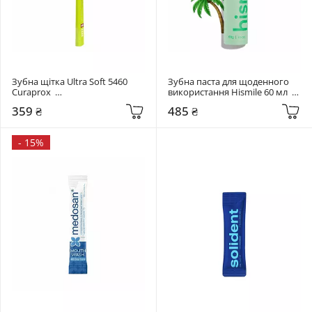
Зубна щітка Ultra Soft 5460 
Зубна паста для щоденного 
Curaprox  
використання Hismile 60 мл  
Салатовий+помаранчевий
Coconut Whip Toothpaste
359 ₴
485 ₴
-
15%