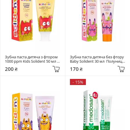
Зубна паста дитяча з фтором 
Зубна паста дитяча без фтору 
1000 ppm Kids Solident 50 мл  
Baby Solident 30 мл  Полуниця 
Малина (2-6 років)
(0+)
200 ₴
170 ₴
-
15%