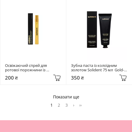
Освіжаючий спрей для 
Зубна паста із колоїдним 
ротової порожнини із 
золотом Solident 75 мл  Gold-
колоїдним золотом Solident 10 
Infused Toothpaste
200 ₴
350 ₴
мл  Gold-Infused Mouth Spray
Показати ще
1
2
3
›
››