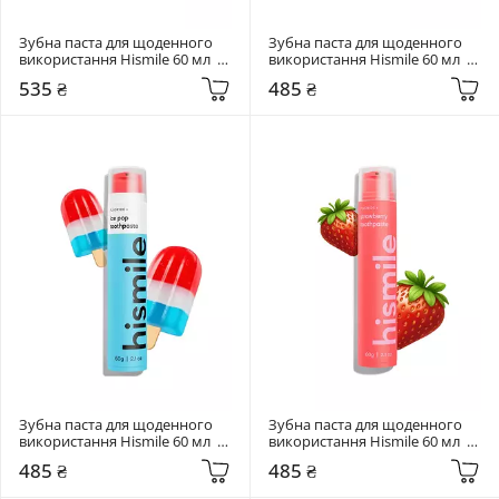
Зубна паста для щоденного 
Зубна паста для щоденного 
використання Hismile 60 мл  
використання Hismile 60 мл  
Chupa Chups Choco Vanilla 
Mango Sorbet Toothpaste
535 ₴
485 ₴
Toothpaste
Зубна паста для щоденного 
Зубна паста для щоденного 
використання Hismile 60 мл  
використання Hismile 60 мл  
Ice Pop Toothpaste
Strawberry Toothpaste
485 ₴
485 ₴