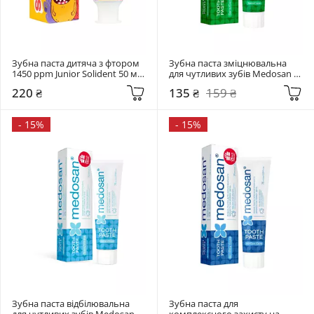
Зубна паста дитяча з фтором 
Зубна паста зміцнювальна 
1450 ppm Junior Solident 50 мл  
для чутливих зубів Medosan 
Ягідний мікс (6-12 років)
75 мл  SensiCare
220 ₴
135 ₴
159 ₴
-
15%
-
15%
Зубна паста відбілювальна 
Зубна паста для 
для чутливих зубів Medosan 
комплексного захисту на 