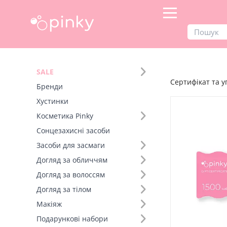
Продукти
Сертифікат та упаковка
SALE
Сертифікат та у
Фільтр
Бренди
Хустинки
Вид товару (3)
Косметика Pinky
Картка емоцій Pinky (4)
Сонцезахисні засоби
Пакет новорічний (2)
Засоби для засмаги
Пакет подарунковий (2)
Догляд за обличчям
Догляд за волоссям
Догляд за тілом
Макіяж
Подарункові набори