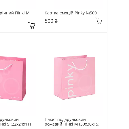
річний Пінкі M 
Картка емоцій Pinky №500
500 ₴
рунковий 
Пакет подарунковий 
кі S (22х24х11)
рожевий Пінкі M (30х30х15)