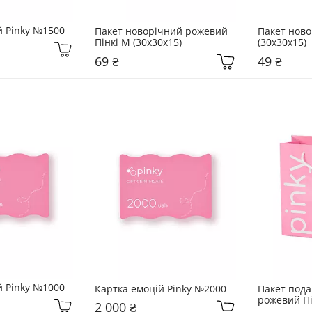
й Pinky №1500
Пакет новорічний рожевий 
Пакет ново
Пінкі M (30х30х15)
(30х30х15)
69 ₴
49 ₴
й Pinky №1000
Картка емоцій Pinky №2000
Пакет пода
рожевий Пін
2 000 ₴