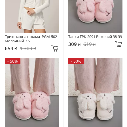
Трикотажна піжама  PGM-502 
Тапки TPK-2091 Рожевий 38-39
Молочний  XS
309 ₴
619 ₴
654 ₴
1 309 ₴
-
50%
-
50%