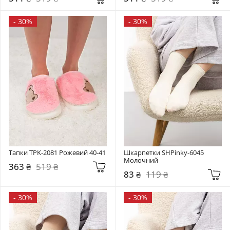
-
30%
-
30%
Тапки TPK-2081 Рожевий 40-41
Шкарпетки SHPinky-6045 
Молочний
363 ₴
519 ₴
83 ₴
119 ₴
-
30%
-
30%