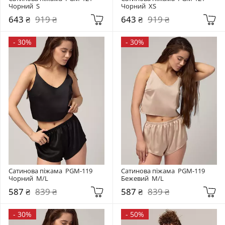
Чорний  S
Чорний  XS
643 ₴
919 ₴
643 ₴
919 ₴
-
30%
-
30%
Сатинова піжама  PGM-119 
Сатинова піжама  PGM-119 
Чорний  M/L
Бежевий  M/L
587 ₴
839 ₴
587 ₴
839 ₴
-
30%
-
50%