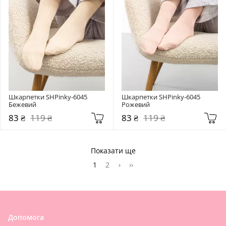
Шкарпетки SHPinky-6045 
Шкарпетки SHPinky-6045 
Бежевий
Рожевий
83 ₴
119 ₴
83 ₴
119 ₴
Показати ще
1
2
›
››
Допомога