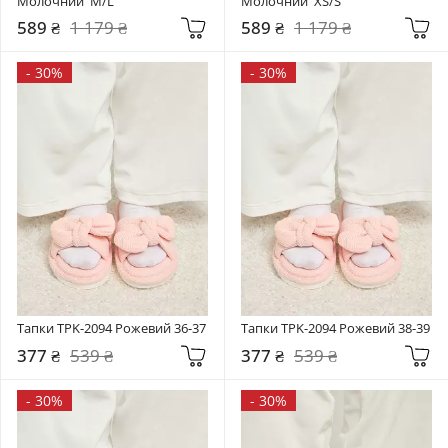
Молочний  M/L
Молочний  XS/S
589 ₴
1 179 ₴
589 ₴
1 179 ₴
-
30%
-
30%
Тапки TPK-2094 Рожевий 36-37
Тапки TPK-2094 Рожевий 38-39
377 ₴
539 ₴
377 ₴
539 ₴
-
30%
-
30%