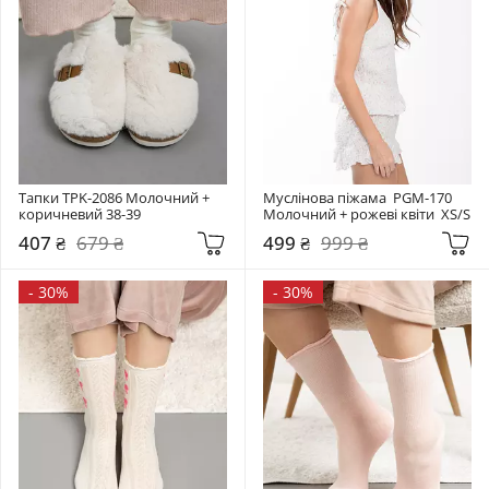
Тапки TPK-2086 Молочний + 
Муслінова піжама  PGM-170 
коричневий 38-39
Молочний + рожеві квіти  XS/S
407 ₴
679 ₴
499 ₴
999 ₴
-
30%
-
30%