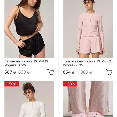
Сатинова піжама  PGM-119 
Трикотажна піжама  PGM-502 
Чорний  XS/S
Рожевий  XS
587 ₴
839 ₴
654 ₴
1 309 ₴
-
50%
-
50%