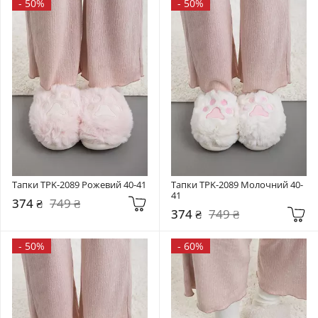
-
50%
-
50%
Тапки TPK-2089 Рожевий 40-41
Тапки TPK-2089 Молочний 40-
41
374 ₴
749 ₴
374 ₴
749 ₴
-
50%
-
60%