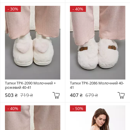
-
30%
-
40%
Тапки TPK-2090 Молочний + 
Тапки TPK-2086 Молочний 40-
рожевий 40-41
41
503 ₴
719 ₴
407 ₴
679 ₴
-
40%
-
50%