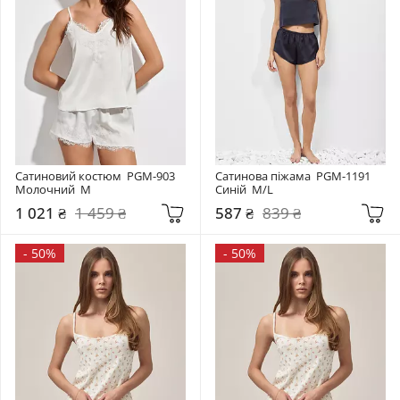
Сатиновий костюм  PGM-903 
Сатинова піжама  PGM-1191 
Молочний  M
Синій  M/L
1 021 ₴
1 459 ₴
587 ₴
839 ₴
-
50%
-
50%