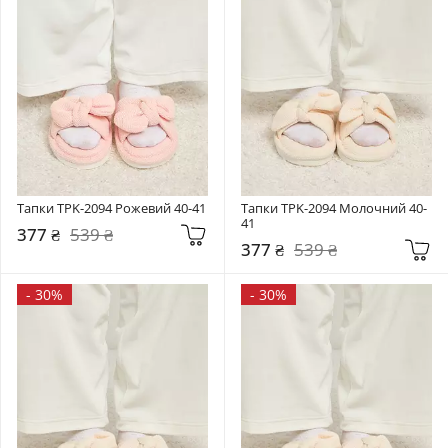
Тапки TPK-2094 Рожевий 40-41
Тапки TPK-2094 Молочний 40-
41
377 ₴
539 ₴
377 ₴
539 ₴
-
30%
-
30%