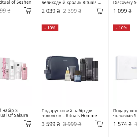
Ritual of Seshen
великодній кролик Rituals 
Discovery S
The Ritual of Yozakura
99 ₴
2 039 ₴
2 399 ₴
1 099 ₴
-
10%
-
10%
набір S 
Подарунковий набір для 
Подарунков
tual Of Sakura
чоловіків L Rituals Homme
чоловіків 
3 599 ₴
3 999 ₴
1 574 ₴