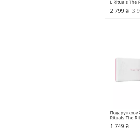
L Rituals The 
2 799 ₴
3 9
Подарунковий 
Rituals The Ri
1 749 ₴