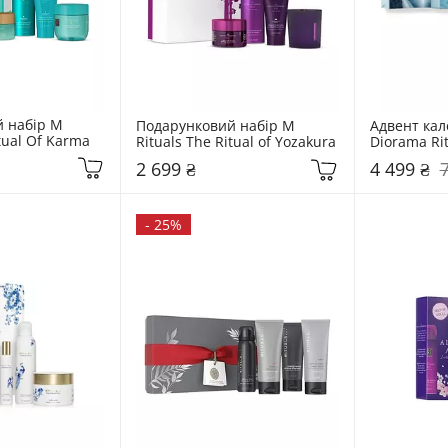
 набір M 
Подарунковий набір M 
Адвент кал
itual Of Karma
Rituals The Ritual of Yozakura
Diorama Ri
2 699 ₴
4 499 ₴
-
25%