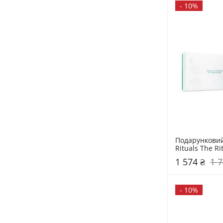
-
10%
Подарунковий 
Rituals The R
1 574 ₴
1 7
-
10%