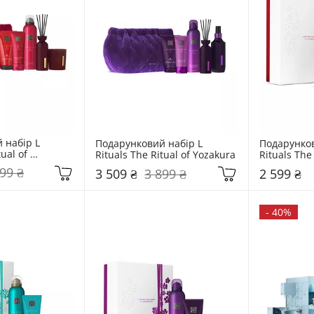
набір L 
Подарунковий набір L 
Подарунков
ual of 
Rituals The Ritual of Yozakura
Rituals The
99 ₴
3 509 ₴
3 899 ₴
2 599 ₴
-
40%