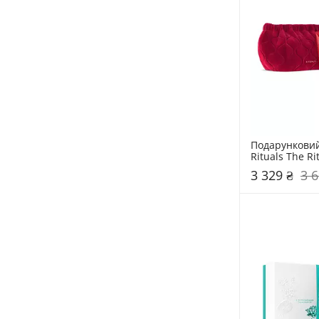
Подарунковий 
Rituals The Rit
Ayurveda
3 329 ₴
3 6