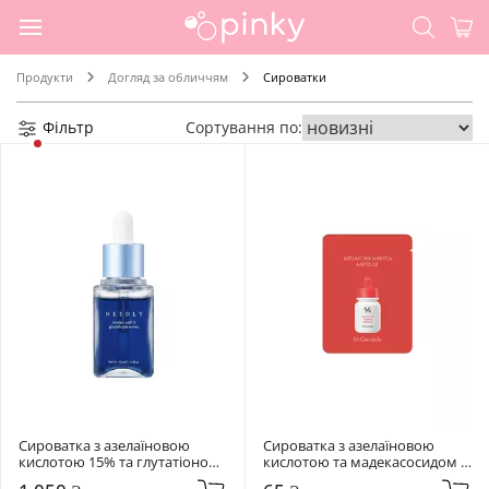
Продукти
Догляд за обличчям
Сироватки
Фільтр
Сортування по:
Сироватка з азелаїновою 
Сироватка з азелаїновою 
кислотою 15% та глутатіоном 
кислотою та мадекасосидом 
Needly 30 мл Azelaic acid 15 
Dr. Ceuracle 2 мл Azelaic 10 & 