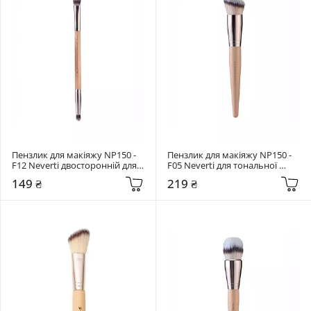
Пензлик для макіяжу NP150 - 
Пензлик для макіяжу NP150 - 
F12 Neverti двосторонній для 
F05 Neverti для тональної 
тіней
основи
149 ₴
219 ₴