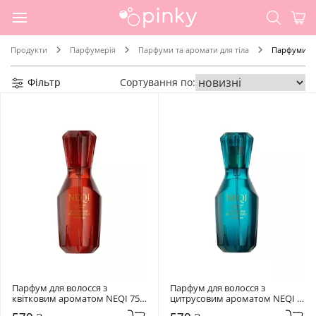
Продукти
Парфумерія
Парфуми та аромати для тіла
Парфуми дл
Фільтр
Сортування по:
Парфум для волосся з 
Парфум для волосся з 
квітковим ароматом NEQI 75 
цитрусовим ароматом NEQI 
мл Hair Perfume The Blossom
75 мл Hair Perfume The 