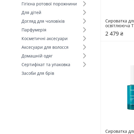
Гігієна ротової порожнини
Для дітей
Сироватка дл
Догляд для чоловіків
освітлююча T
Парфумерія
EVEN-IN
2 479 ₴
Косметичні аксесуари
Аксесуари для волосся
Домашній одяг
Сертифікат та упаковка
Засоби для брів
Сироватка для