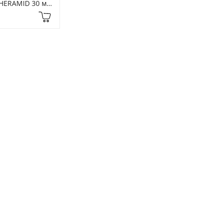
HERAMID 30 мл 
atment