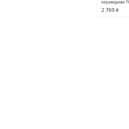
керамідами T
Ceramide Tre
2 769 ₴