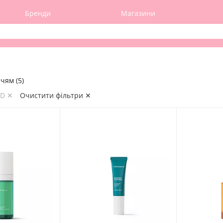
Бренди
Магазини
чям (5)
ID ✕
Очистити фільтри ✕