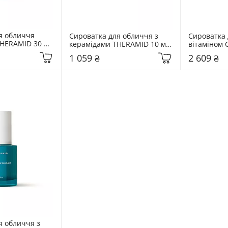
я обличчя 
Сироватка для обличчя з 
Сироватка 
HERAMID 30 мл 
керамідами THERAMID 10 мл 
вітаміном 
Ceramide Treatment
C-TETRA E.
1 059 ₴
2 609 ₴
 обличчя з 