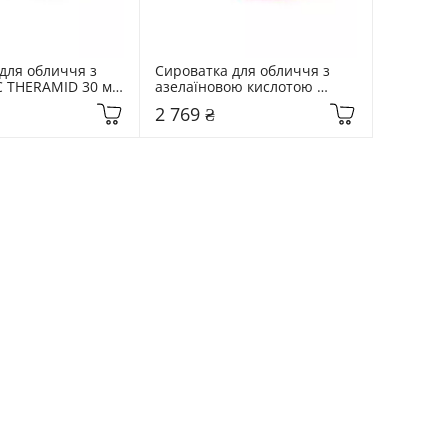
для обличчя з 
Сироватка для обличчя з 
C THERAMID 30 мл 
азелаїновою кислотою 
F
THERAMID 30 мл Azid Azelaic 
2 769 ₴
Acid 15% Treatment