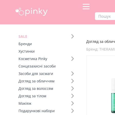
Продукти
Догляд за обличчям
SALE
Догляд за облич
Фільтр
Бренди
Бренд: THERAM
Хустинки
Бренд (49)
Косметика Pinky
Сонцезахисні засоби
Вид товару (1)
Засоби для засмаги
Догляд за обличчям
Догляд за волоссям
Догляд за тілом
Макіяж
Подарункові набори