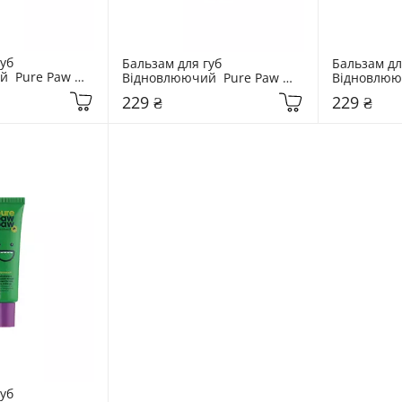
уб 
Бальзам для губ 
Бальзам для
  Pure Paw 
Відновлюючий  Pure Paw 
Відновлююч
onut
Paw 15 гр Mango
Paw 15 гр 
229 ₴
229 ₴
уб 