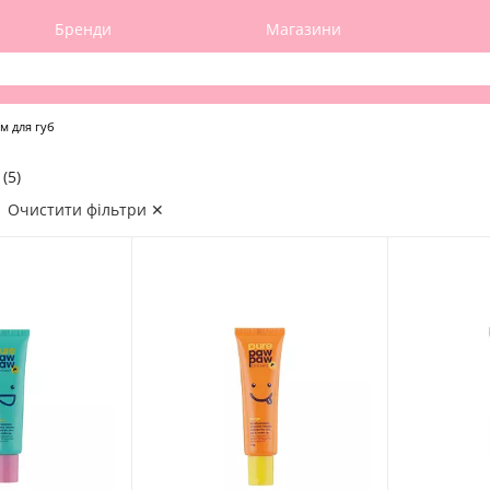
Бренди
Магазини
м для губ
(5)
Очистити фільтри ✕