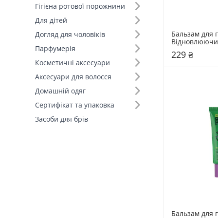
Гігієна ротової порожнини
Для дітей
Бальзам для г
Догляд для чоловіків
Відновлюючий
Парфумерія
Paw 15 гр Coc
229 ₴
Косметичні аксесуари
Аксесуари для волосся
Домашній одяг
Сертифікат та упаковка
Засоби для брів
Бальзам для г