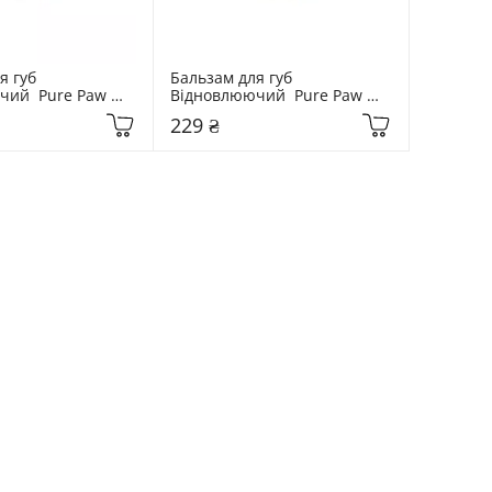
 губ 
Бальзам для губ 
ий  Pure Paw 
Відновлюючий  Pure Paw 
Strawberry
Paw 15 гр Passion Fruit
229 ₴