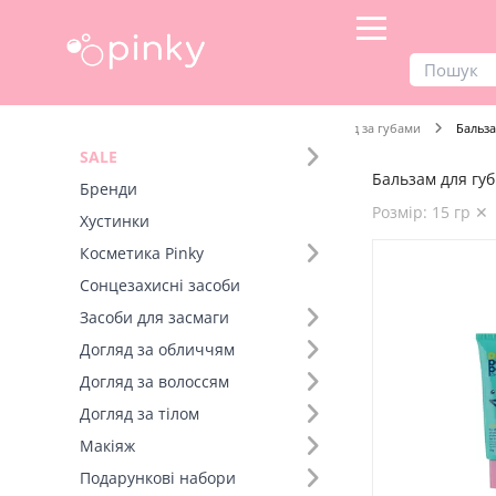
Продукти
Догляд за обличчям
Догляд за губами
Бальза
SALE
Бальзам для губ 
Фільтр
Бренди
Розмір: 15 гр ✕
Хустинки
Бренд (1)
Косметика Pinky
Сонцезахисні засоби
Розмір (6)
Засоби для засмаги
Догляд за обличчям
Догляд за волоссям
Догляд за тілом
Макіяж
Подарункові набори