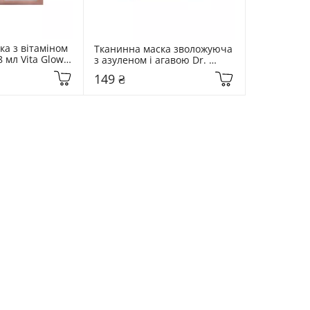
а з вітаміном 
Тканинна маска зволожуюча 
8 мл Vita Glow 
з азуленом і агавою Dr. 
Althea 28 мл Aqua Blue 
149 ₴
Hydration Mask