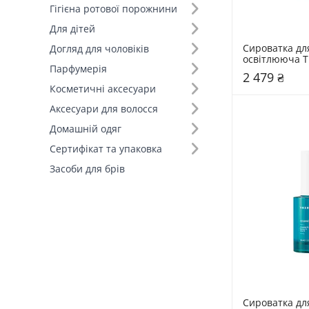
Гігієна ротової порожнини
Для дітей
Сироватка дл
Догляд для чоловіків
освітлююча T
Парфумерія
EVEN-IN
2 479 ₴
Косметичні аксесуари
Аксесуари для волосся
Домашній одяг
Сертифікат та упаковка
Засоби для брів
Сироватка для