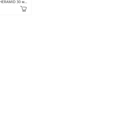
HERAMID 30 мл 
atment