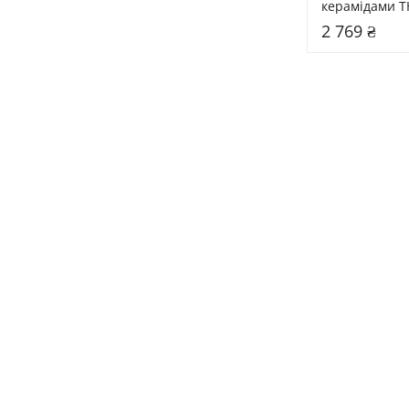
керамідами T
Ceramide Tre
2 769 ₴