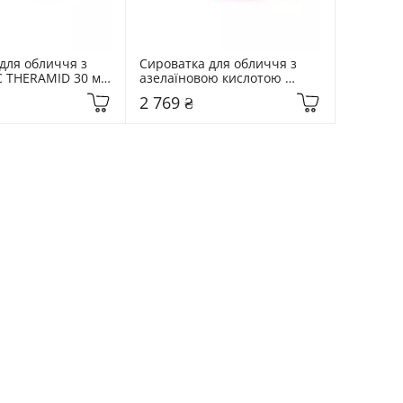
для обличчя з 
Сироватка для обличчя з 
C THERAMID 30 мл 
азелаїновою кислотою 
F
THERAMID 30 мл Azid Azelaic 
2 769 ₴
Acid 15% Treatment