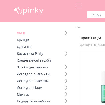
Продукти
Догляд за обличчям
Сироватки
SALE
Сироватки (5)
Фільтр
Бренди
Бренд: THERAM
Хустинки
Бренд (31)
Косметика Pinky
Сонцезахисні засоби
Тип шкіри (3)
Засоби для засмаги
Догляд за обличчям
Діюча речовина (4)
Догляд за волоссям
Догляд за тілом
Макіяж
Подарункові набори