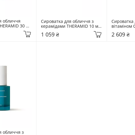
я обличчя 
Сироватка для обличчя з 
Сироватка 
HERAMID 30 мл 
керамідами THERAMID 10 мл 
вітаміном 
Ceramide Treatment
C-TETRA E.
1 059 ₴
2 609 ₴
 обличчя з 