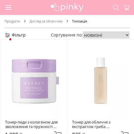
Продукти
Догляд за обличчям
Тонізація
Фільтр
Сортування по:
Тонер-педи з колагеном для 
Тонер для обличчя з 
зволоження та пружності 
екстрактом гриба 
Needly 80 шт Retifit Collagen 
Альбатрелус Needly 145 мл pH 