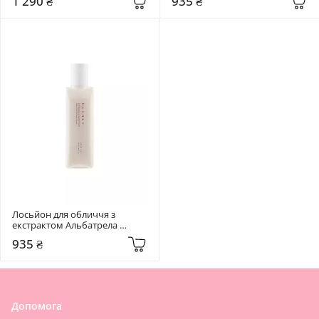
1 290 ₴
935 ₴
Pad
balancing toner
Лосьйон для обличчя з 
екстрактом Альбатрела 
Needly 145 мл pH Balancing 
935 ₴
Essence Lotion
Допомога