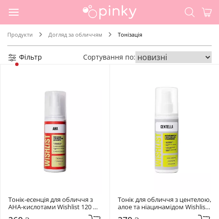
Продукти
Догляд за обличчям
Тонізація
Фільтр
Сортування по:
Тонік-есенція для обличчя з 
Тонік для обличчя з центелою, 
AHA-кислотами Wishlist 120 мл 
алое та ніацинамідом Wishlist 
Tonic-essence
120 мл Centella Toner