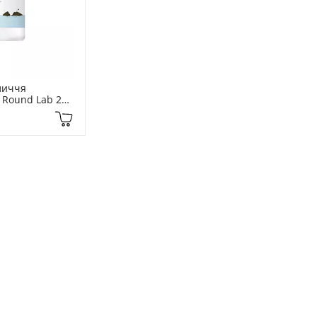
личчя 
Round Lab 200 
o Toner