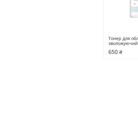
Тонер для об
зволожуючий 
мл 1025 Dokd
650 ₴