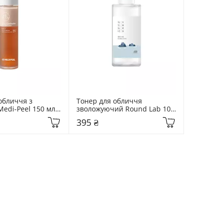
обличчя з 
Тонер для обличчя 
edi-Peel 150 мл 
зволожуючий Round Lab 100 
cha Tea-Tox
мл 1025 Dokdo Toner
395 ₴