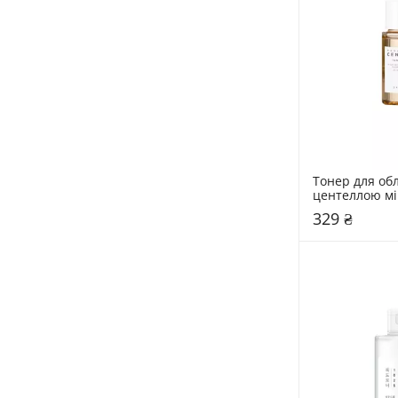
Тонер для обл
центеллою мі
SKIN1004 30 м
329 ₴
Centella Toni