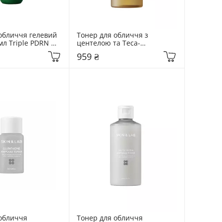
обличчя гелевий 
Тонер для обличчя з 
мл Triple PDRN 
центелою та Teca-
комплексом SKIN1004 210 мл 
959 ₴
Madagascar Centella Teca 
Soothing Toner
обличчя 
Тонер для обличчя 