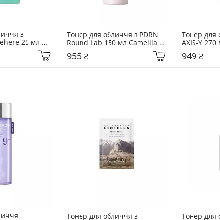
иччя з 
Тонер для обличчя з PDRN 
Тонер для 
here 25 мл 
Round Lab 150 мл Camellia 
AXIS-Y 270 
er Emulsion
Deep Collagen PDRN Milky 
Gel Toner
955 ₴
949 ₴
Toner
личчя 
Тонер для обличчя з 
Тонер для 