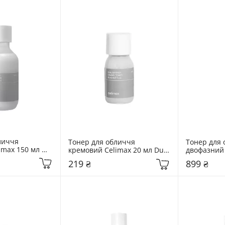
личчя 
Тонер для обличчя 
Тонер для 
max 150 мл 
кремовий Celimax 20 мл Dual 
двофазний 
Creamy Toner
Barrier Creamy Toner
Dark Spot C
219 ₴
899 ₴
Toner