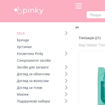
Продукти
Догляд за обличчям
Тонізація
SALE
Тонізація (21)
Фільтр
Бренди
Вид товару: То
Хустинки
Вид товару (17)
Косметика Pinky
Сонцезахисні засоби
Бренд (11)
Засоби для засмаги
Догляд за обличчям
Тип шкіри (5)
Догляд за волоссям
Діюча речовина (8)
Догляд за тілом
Макіяж
Подарункові набори