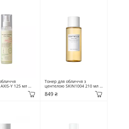
обличчя 
Тонер для обличчя з 
AXIS-Y 125 мл 
центелою SKIN1004 210 мл 
orrecting Glow 
Madagascar Centella Toning 
849 ₴
Toner