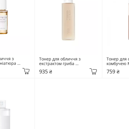
иччя з 
Тонер для обличчя з 
Тонер для 
ніатюра 
екстрактом гриба 
комбучею M
л Madagascar 
Альбатрелус Needly 145 мл 
Hyal Kombu
935 ₴
759 ₴
ng Toner
pH balancing toner