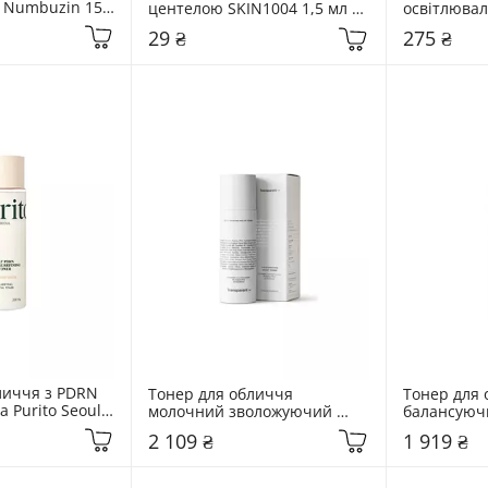
Numbuzin 150 
центелою SKIN1004 1,5 мл 
освітлювал
+ PDRN Glow 
Madagascar Centella Toning 
глутатіоном
29 ₴
275 ₴
r
Toner
Glutathion
личчя з PDRN 
Тонер для обличчя 
Тонер для 
а Purito Seoul 
молочний зволожуючий 
балансуючи
RN Gentle 
Transparent Lab 130 мл C4 
Lab 130 мл 
2 109 ₴
1 919 ₴
r
Hydrating Milk Toner
Toner