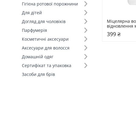
Гігієна ротової порожнини
Для дітей
Міцелярна вод
Догляд для чоловіків
відновлення м
Парфумерія
Hollyskin 400 
399 ₴
Micellar Wate
Косметичні аксесуари
Аксесуари для волосся
Домашній одяг
Сертифікат та упаковка
Засоби для брів