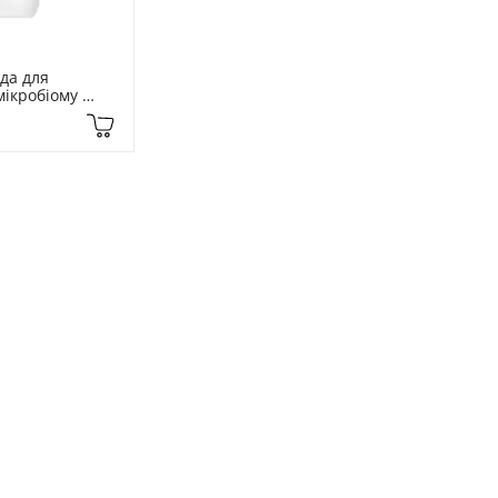
а для 
ікробіому 
мл Biome. 
r