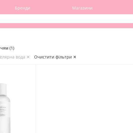
Бренди
Магазини
чям (1)
целярна вода ✕
Очистити фільтри ✕