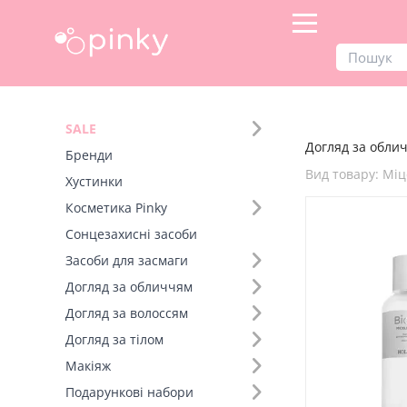
Продукти
Догляд за обличчям
SALE
Догляд за облич
Фільтр
Бренди
Вид товару: Мі
Хустинки
Бренд (1)
Косметика Pinky
Сонцезахисні засоби
Вид товару (92)
Засоби для засмаги
Догляд за обличчям
Догляд за волоссям
Догляд за тілом
Макіяж
Подарункові набори