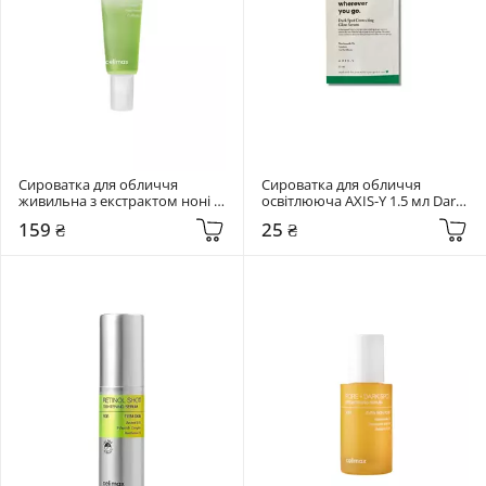
Сироватка для обличчя 
Сироватка для обличчя 
живильна з екстрактом ноні 
освітлююча AXIS-Y 1.5 мл Dark 
Celimax 10 мл The Real Noni 
Spot Correcting Glow Serum
159 ₴
25 ₴
Energy Ampoule