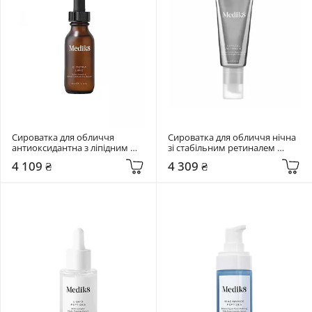
Сироватка для обличчя 
Сироватка для обличчя нічна 
антиоксидантна з ліпідним 
зі стабільним ретиналем 
вітаміном С Medik8 30 мл C-
0,06% Medik8 30 мл Crystal 
4 109 ₴
4 309 ₴
Tetra Luxe
Retinal 6