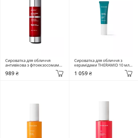
Сироватка для обличчя 
Сироватка для обличчя з 
антивікова з фітоекзосомами 
керамідами THERAMID 10 мл 
Medi-Peel 50 мл Phyto 
Ceramide Treatment
989 ₴
1 059 ₴
Exosome PDRN Lifting Shot 
Serum