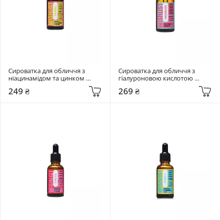
Сироватка для обличчя з 
Сироватка для обличчя з 
ніацинамідом та цинком 
гіалуроновою кислотою 
Wishlist 30 мл Niacinamide 
Wishlist 30 мл Hyaluronic Acid
249 ₴
269 ₴
Serum