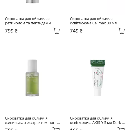
Сироватка для обличчя з 
Сироватка для обличчя 
ретинолом та пептидами 
освітлююча Celimax 30 мл 
Celimax 30 мл The Vita-A 
Pore + Dark Spot Brightening 
799 ₴
749 ₴
Retinol Shot Tightening Serum
Serum
Сироватка для обличчя 
Сироватка для обличчя 
живильна з екстрактом ноні 
освітлююча AXIS-Y 5 мл Dark 
Celimax 30 мл The Real Noni 
Spot Correcting Glow Serum