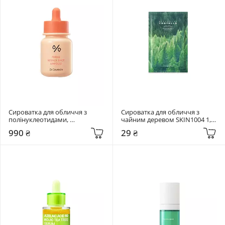
Сироватка для обличчя з 
Сироватка для обличчя з 
полінуклеотидами, 
чайним деревом SKIN1004 1,5 
ретинолом та спікулами Dr. 
мл Madagascar Centella Tea-
990 ₴
29 ₴
Ceuracle 30 мл PDRN & Retinol 
Trica Relief Ampoule
Shot Ampoule