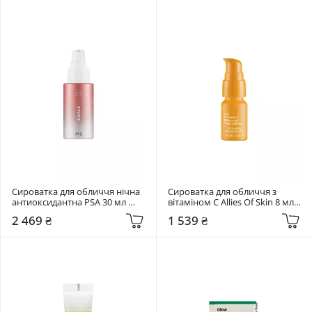
Сироватка для обличчя нічна 
Сироватка для обличчя з 
антиоксидантна PSA 30 мл 
вітаміном C Allies Of Skin 8 мл 
Goals Multi Acids & Probiotics 
20% Vitamin C Brighten + Firm 
2 469 ₴
1 539 ₴
Perfecting Night Serum
Serum