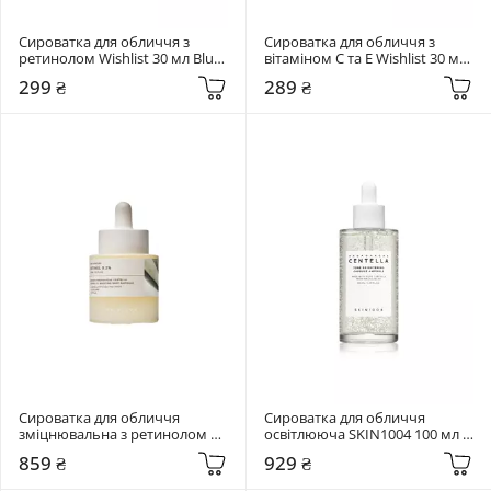
Сироватка для обличчя з 
Сироватка для обличчя з 
ретинолом Wishlist 30 мл Blue 
вітаміном C та E Wishlist 30 мл 
Retinol
Wishlist Vitamin C & E
299 ₴
289 ₴
Сироватка для обличчя 
Сироватка для обличчя 
зміцнювальна з ретинолом 
освітлююча SKIN1004 100 мл 
SKIN1004 30 мл Madagascar 
Madagascar Centella Tone 
859 ₴
929 ₴
Centella Retinol 0.2 Boosting 
Brightening Capsule Ampoule
Shot Ampoule