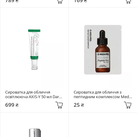
789 ₴
169 ₴
Energy Ampoule
Сироватка для обличчя 
Сироватка для обличчя з 
освітлююча AXIS-Y 50 мл Dark 
пептидним комплексом Medi-
Spot Correcting Glow Serum
Peel 1.5 мл Bor-Tox Peptide 
699 ₴
25 ₴
Ampoule