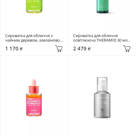
Сироватка для обличчя з 
Сироватка для обличчя 
чайним деревом, азелаїновою 
освітлююча THERAMID 30 мл 
та коєвою кислотами Purito 
EVEN-IN
1 170 ₴
2 479 ₴
Seoul 30 мл Azelaic Acid 10 Kojic 
Tea Tree Serum