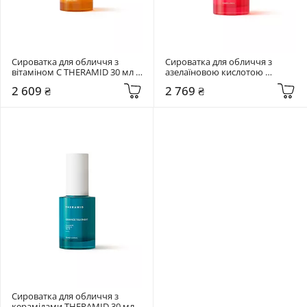
Сироватка для обличчя з 
Сироватка для обличчя з 
вітаміном C THERAMID 30 мл 
азелаїновою кислотою 
C-TETRA E.F
THERAMID 30 мл Azid Azelaic 
2 609 ₴
2 769 ₴
Acid 15% Treatment
Сироватка для обличчя з 
керамідами THERAMID 30 мл 