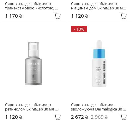
Сироватка для обличчя з 
Сироватка для обличчя з 
транексамовою кислотою, 
ніацинамідом Skin&Lab 30 мл 
ніацинамідом та ретиналем 
Niacinamide Recovery Serum
1 170 ₴
1 120 ₴
Purito Seoul 30 мл TXA 6 
Niacinamide 10 Retinal Serum
-
10%
Сироватка для обличчя з 
Сироватка для обличчя 
ретинолом Skin&Lab 30 мл 
зволожуюча Dermalogica 30 
Retinol Repair Serum
мл Circular Hydration Serum
1 120 ₴
2 672 ₴
2 969 ₴