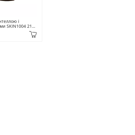
теллою і 
ми SKIN1004 210 
ar Centella 
 Essence Toner