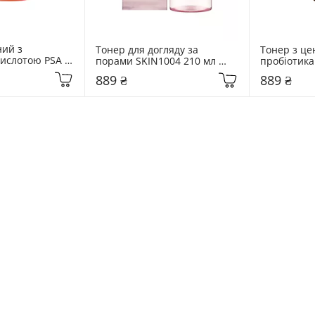
ий з 
Тонер для догляду за 
Тонер з цен
ислотою PSA 
порами SKIN1004 210 мл 
пробіотика
e Mandelic & 
Madagascar Centella 
мл Madagasc
889 ₴
889 ₴
food Glow 
Poremizing Clear Toner
Probio-Cica