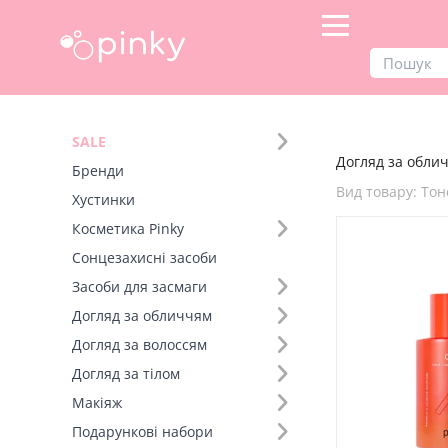
Продукти
Догляд за обличчям
SALE
Догляд за облич
Фільтр
Бренди
Вид товару: То
Хустинки
Бренд (2)
Косметика Pinky
Сонцезахисні засоби
Вид товару (92)
Засоби для засмаги
Догляд за обличчям
Догляд за волоссям
Догляд за тілом
Макіяж
Подарункові набори