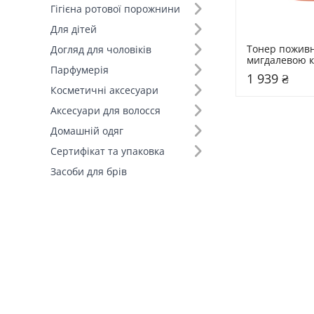
Гігієна ротової порожнини
Для дітей
Тонер поживн
Догляд для чоловіків
мигдалевою к
Парфумерія
100 мл Heroin
1 939 ₴
Licorice Super
Косметичні аксесуари
Toner
Аксесуари для волосся
Домашній одяг
Сертифікат та упаковка
Засоби для брів