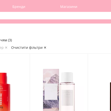
Бренди
Магазини
чям (3)
нер ✕
Очистити фільтри ✕