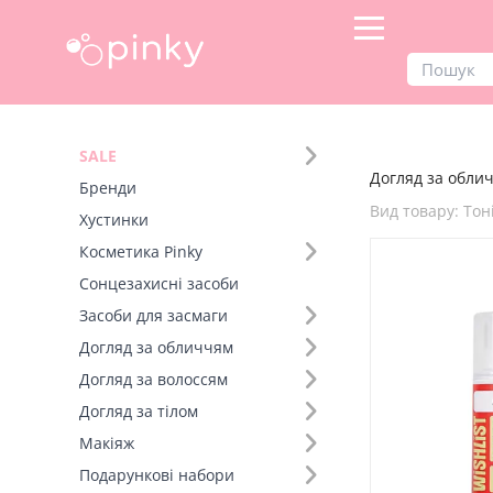
Продукти
Догляд за обличчям
SALE
Догляд за облич
Фільтр
Бренди
Вид товару: Тон
Хустинки
Бренд (1)
Косметика Pinky
Сонцезахисні засоби
Вид товару (92)
Засоби для засмаги
Догляд за обличчям
Догляд за волоссям
Догляд за тілом
Макіяж
Подарункові набори