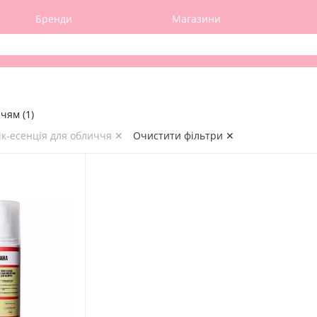
Бренди
Магазини
чям (1)
ік-есенція для обличчя ✕
Очистити фільтри ✕