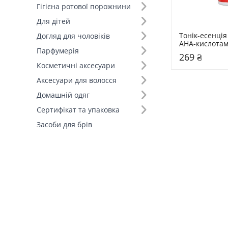
Гігієна ротової порожнини
Для дітей
Тонік-есенція
Догляд для чоловіків
AHA-кислотами
Парфумерія
мл Tonic-esse
269 ₴
Косметичні аксесуари
Аксесуари для волосся
Домашній одяг
Сертифікат та упаковка
Засоби для брів