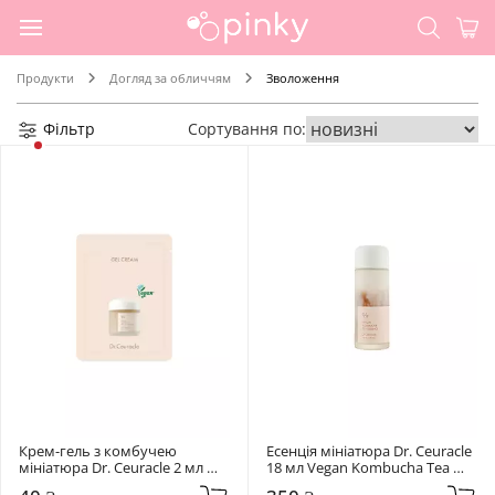
Продукти
Догляд за обличчям
Зволоження
Фільтр
Сортування по:
Крем-гель з комбучею 
Есенція мініатюра Dr. Ceuracle 
мініатюра Dr. Ceuracle 2 мл 
18 мл Vegan Kombucha Tea 
Vegan Kombucha Tea Gel 
Essence