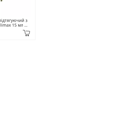
ідтягуючий з 
imax 15 мл 
nal Shot 
oster