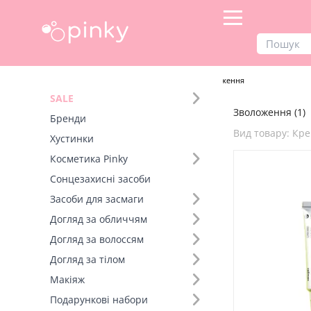
Продукти
Догляд за обличчям
Зволоження
SALE
Зволоження (1)
Фільтр
Бренди
Вид товару: Кр
Хустинки
Вид товару (9)
Косметика Pinky
Сонцезахисні засоби
Бренд (1)
Засоби для засмаги
Догляд за обличчям
Тип шкіри (1)
Догляд за волоссям
Діюча речовина (1)
Догляд за тілом
Макіяж
Подарункові набори