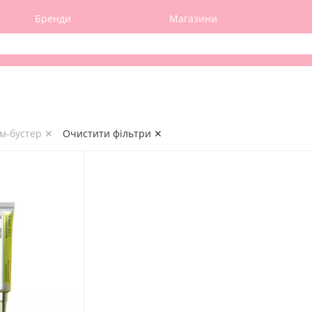
Бренди
Магазини
ем-бустер ✕
Очистити фільтри ✕