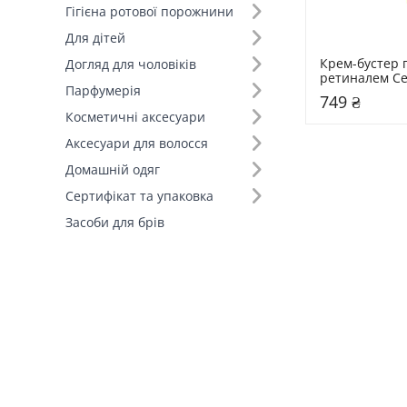
Гігієна ротової порожнини
Для дітей
Крем-бустер п
Догляд для чоловіків
ретиналем Cel
Парфумерія
The Vita-A Reti
749 ₴
Tightening Bo
Косметичні аксесуари
Аксесуари для волосся
Домашній одяг
Сертифікат та упаковка
Засоби для брів