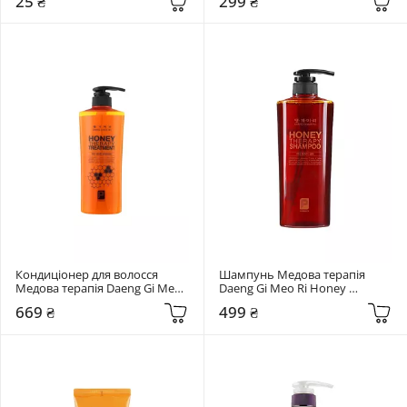
25 ₴
299 ₴
Кондиціонер для волосся 
Шампунь Медова терапія 
Медова терапія Daeng Gi Meo 
Daeng Gi Meo Ri Honey 
Ri Professional Honey Therapy 
Therapy 500 мл
669 ₴
499 ₴
Treatment 500 мл