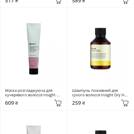
517 ₴
589 ₴
Маска розгладжуюча для 
Шампунь поживний для 
кучерявого волосся Insight 
сухого волосся Insight Dry Hair 
Elasti-Curl 200 мл
Nourishing 100 мл
609 ₴
259 ₴