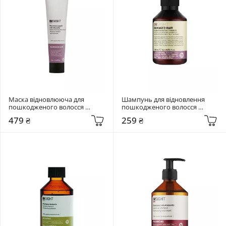
Маска відновлююча для 
Шампунь для відновлення 
пошкодженого волосся 
пошкодженого волосся 
Insight  Damaged Hair Mask 
Insight Restructurizing 
479 ₴
259 ₴
Restructurizing 200 мл
Shampoo 100 мл