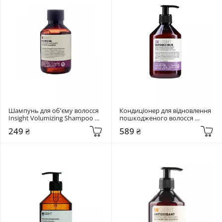
Шампунь для об'єму волосся 
Кондиціонер для відновлення 
Insight Volumizing Shampoo 
пошкодженого волосся 
100 мл
Insight Restructurizing 
249 ₴
589 ₴
Conditioner 350 мл