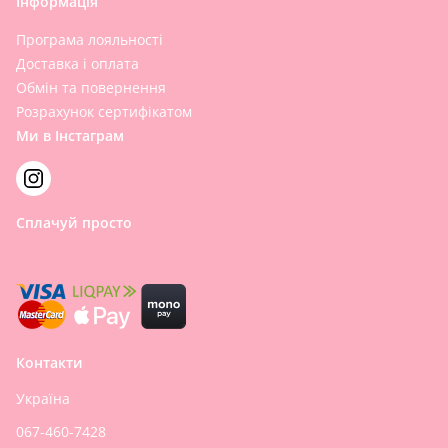
Інформація
Програма лояльності
Доставка і оплата
Обмін та повернення
Розрахунок сертифікатом
Ми в Інстаграм
Сплачуй просто
Контакти
Україна
067-460-7428