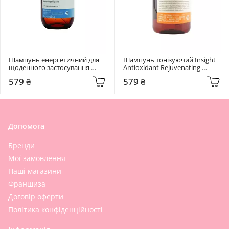
Шампунь енергетичний для 
Шампунь тонізуючий Insight 
щоденного застосування 
Antioxidant Rejuvenating 
Insight Energizing Shampoo 350 
Shampoo 400 мл
579 ₴
579 ₴
мл
Допомога
Бренди
Мої замовлення
Наші магазини
Франшиза
Договір оферти
Політика конфіденційності