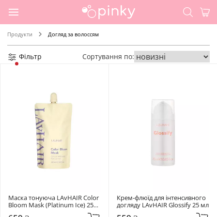
Продукти
Догляд за волоссям
Фільтр
Сортування по:
Маска тонуюча LAvHAIR Color 
Крем-флюїд для інтенсивного 
Bloom Mask (Platinum Ice) 250 
догляду LAvHAIR Glossify 25 мл
мл