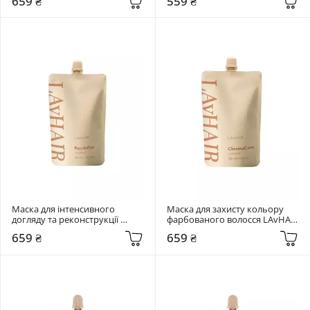
659 ₴
559 ₴
Маска для інтенсивного 
Маска для захисту кольору 
догляду та реконструкції 
фарбованого волосся LAvHAIR 
пошкодженого волосся 
ChromaCare 250 мл
659 ₴
659 ₴
LAvHAIR RepairPro 250 мл