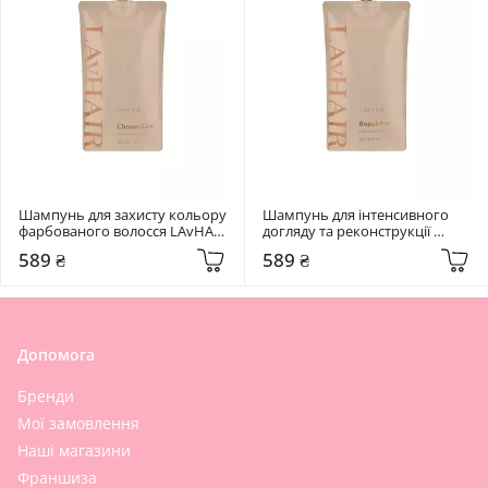
Шампунь для захисту кольору 
Шампунь для інтенсивного 
фарбованого волосся LAvHAIR 
догляду та реконструкції 
ChromaCare 250 мл
пошкодженого волосся 
589 ₴
589 ₴
LAvHAIR RepairPro 250 мл
Допомога
Бренди
Мої замовлення
Наші магазини
Франшиза