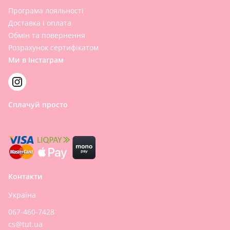
Програма лояльності
Доставка і оплата
Обмін та повернення
Розрахунок сертифікатом
Ми в Інстаграм
Сплачуй просто
Контакти
Україна
067-460-7428
cs@tut.ua