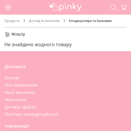
Продукти
Догляд за волоссям
Кондиціонери та бальзами
Фільтр
Не знайдено жодного товару
Допомога
Бренди
Мої замовлення
Наші магазини
Франшиза
Договір оферти
Політика конфіденційності
Інформація