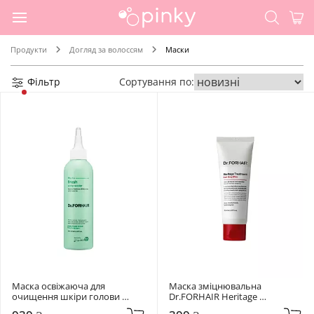
Продукти
Догляд за волоссям
Маски
Фільтр
Сортування по:
Маска освіжаюча для 
Маска зміцнювальна 
очищення шкіри голови 
Dr.FORHAIR Heritage 
Dr.FORHAIR Phyto Fresh Scalp 
Treatment Earl Grey Bliss 70 мл