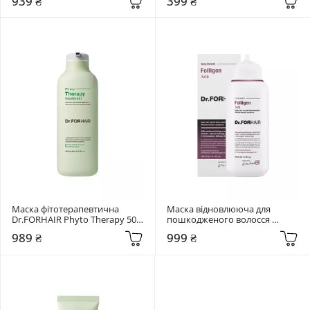
939 ₴
399 ₴
Scaler 200 мл
Маска фітотерапевтична 
Маска відновлююча для 
Dr.FORHAIR Phyto Therapy 500 
пошкодженого волосся 
мл
Dr.FORHAIR Folligen Silk 300 мл
989 ₴
999 ₴