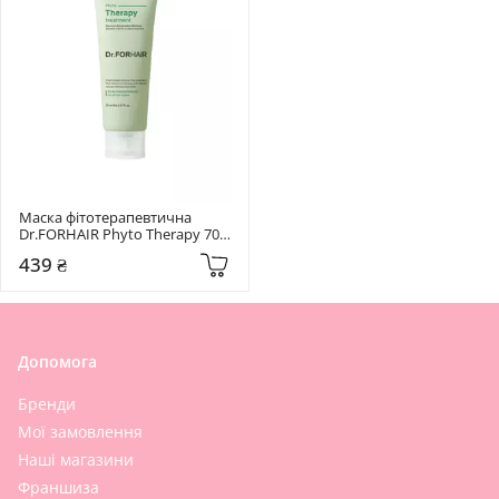
Маска фітотерапевтична 
Dr.FORHAIR Phyto Therapy 70 
мл
439 ₴
Допомога
Бренди
Мої замовлення
Наші магазини
Франшиза