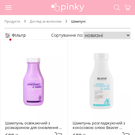
Продукти
Догляд за волоссям
Шампуні
Фільтр
Сортування по:
Шампунь освіжаючий з 
Шампунь розгладжуючий з 
розмарином для оновлення 
кокосовою олією Beaver 
волосся та шкіри голови 
Moisturizing Coconut Oil & Milk 