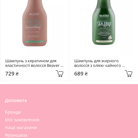
Шампунь з кератином для 
Шампунь для жирного 
еластичності волосся Beaver 
волосся з олією чайного 
Brazilian Keratin Smoothing 
дерева Beaver Essential Oil Of 
729 ₴
689 ₴
Shampoo 350 мл
Tea Tree Shampoo 350 мл
Допомога
Бренди
Мої замовлення
Наші магазини
Франшиза