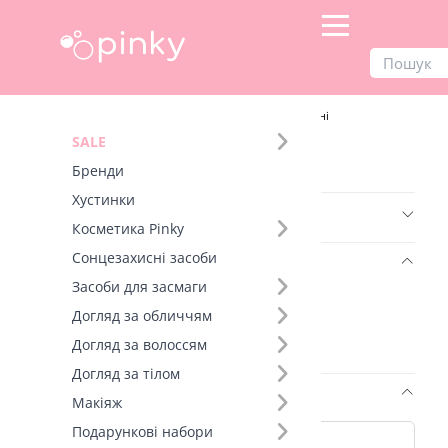
Продукти
Догляд за волоссям
Шампуні
SALE
Фільтр
Бренди
Хустинки
Бренд (4)
Косметика Pinky
Сонцезахисні засоби
Об'єм (Косметика) (3)
Засоби для засмаги
500 мл (2)
Догляд за обличчям
100 мл (1)
Догляд за волоссям
70 мл (1)
Догляд за тілом
Тип волосся/шкіри (27)
Макіяж
Подарункові набори