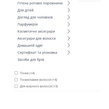
Гігієна ротової порожнини
чутлива шкіра голови (4)
Для дітей
Для всіх типів (+58)
Догляд для чоловіків
Для всіх типів (+29)
Парфумерія
Пошкоджене (+20)
Косметичні аксесуари
Фарбоване (+10)
Аксесуари для волосся
Сухе, пошкоджене, пористе (+10)
Домашній одяг
жирна шкіра голови (+10)
Сертифікат та упаковка
суха/нормальна шкіра голови (+5)
Засоби для брів
Кучеряве волосся (+4)
пошкоджене, сухе, фарбоване (+4)
Тонке (+4)
Тонке/ламке волосся (+4)
Для жирного волосся (+3)
Ламке, пошкоджене, сухе (+3)
пошкоджене, сухе (+3)
схильне до випадіння (+3)