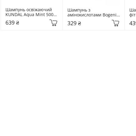
Шампунь освіжаючий 
Шампунь з 
Ша
KUNDAL Aqua Mint 500 
амінокислотами Bogenia 
фі
мл
Amino Acids 500 мл
чут
639 ₴
329 ₴
43
Dr.
Th