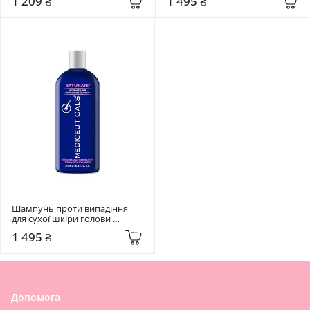
1 209 ₴
1 495 ₴
Shampoo 200 мл
Shampoo 250 мл
Шампунь проти випадіння 
для сухої шкіри голови 
Mediceuticals Saturate 
1 495 ₴
Shampoo 250 мл
Допомога