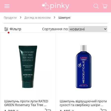
Продукти
Догляд за волоссям
Шампуні
Фільтр
Сортування по:
Шампунь проти лупи RATED 
Шампунь відлущуючий проти 
GREEN Rosemary Tea Tree 
сухості та свербежу шкіри 
Coconut Dandruff Relief 
голови Mediceuticals X-Derma 