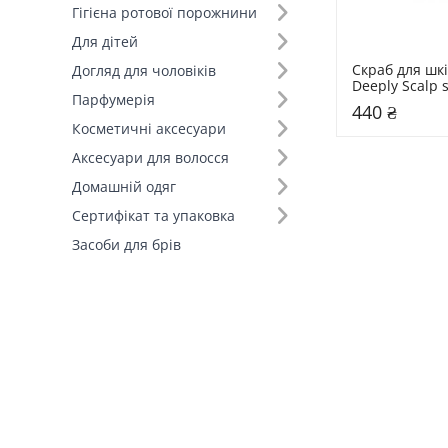
Об'єм (Косметика) (1)
Гігієна ротової порожнини
300 мл (1)
Для дітей
Скраб для шкі
Догляд для чоловіків
Deeply Scalp s
Парфумерія
apricot kernel
440 ₴
Косметичні аксесуари
Аксесуари для волосся
Домашній одяг
Сертифікат та упаковка
Засоби для брів