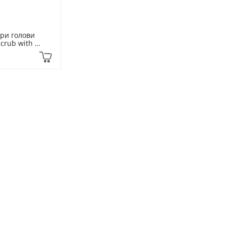
ри голови 
crub with 
 300 мл