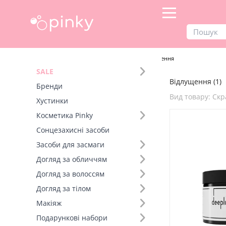
Продукти
Догляд за волоссям
Відлущення
SALE
Відлущення (1)
Фільтр
Бренди
Вид товару: Ск
Хустинки
Бренд (1)
Косметика Pinky
Сонцезахисні засоби
Вид товару (5)
Засоби для засмаги
Скраб (1)
Догляд за обличчям
Пілінг (+3)
Догляд за волоссям
Паста-скраб (+2)
Догляд за тілом
Пілінг для шкіри голови (+2)
Макіяж
Догляд (+1)
Подарункові набори