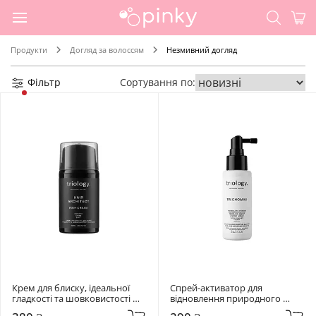
Продукти
Догляд за волоссям
Незмивний догляд
Фільтр
Сортування по:
Крем для блиску, ідеальної 
Cпрей-активатор для 
гладкості та шовковистості 
відновлення природного 
волосся Triology. Hair Architect 
росту волосся, схильного до 