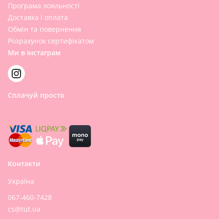
Програма лояльності
Доставка і оплата
Обмін та повернення
Розрахунок сертифікатом
Ми в Інстаграм
Сплачуй просто
Контакти
Україна
067-460-7428
cs@tut.ua