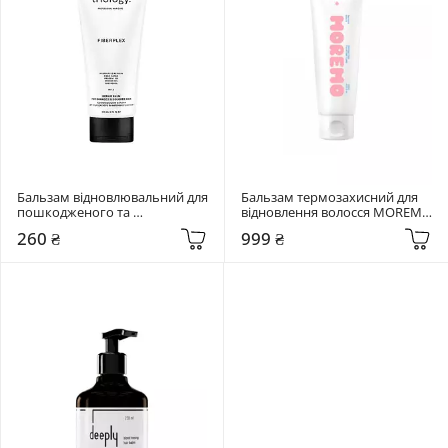
Бальзам відновлювальний для 
Бальзам термозахисний для 
пошкодженого та 
відновлення волосся MOREMO 
фарбованого волосся Triology. 
Recovery Balm B (RE) 120 мл
260 ₴
999 ₴
Fiberplex 200 мл