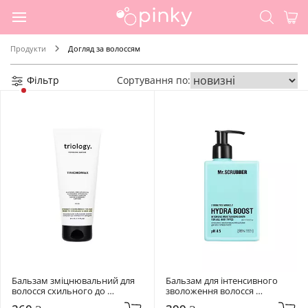
Продукти
Догляд за волоссям
Фільтр
Сортування по:
Бальзам зміцнювальний для 
Бальзам для інтенсивного 
волосся схильного до 
зволоження волосся 
ламкості та випадіння Triology. 
Mr.SCRUBBER Hydra Boost 250 