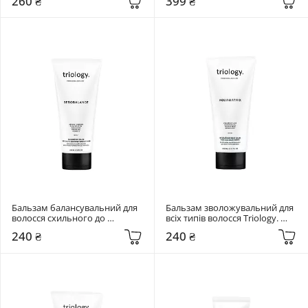
260 ₴
399 ₴
Trichomax 200 мл
мл
Бальзам балансувальний для 
Бальзам зволожувальний для 
волосся схильного до 
всіх типів волосся Triology. 
жирності Triology. Sebobalance 
Aquamatrix 200 мл
240 ₴
240 ₴
200 мл