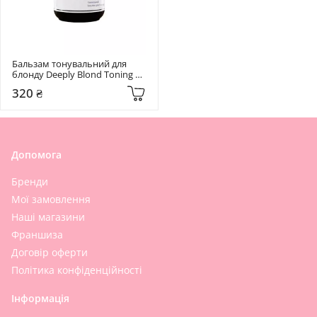
Бальзам тонувальний для 
блонду Deeply Blond Toning 
Hair Balm 250 мл
320 ₴
Допомога
Бренди
Мої замовлення
Наші магазини
Франшиза
Договір оферти
Політика конфіденційності
Інформація