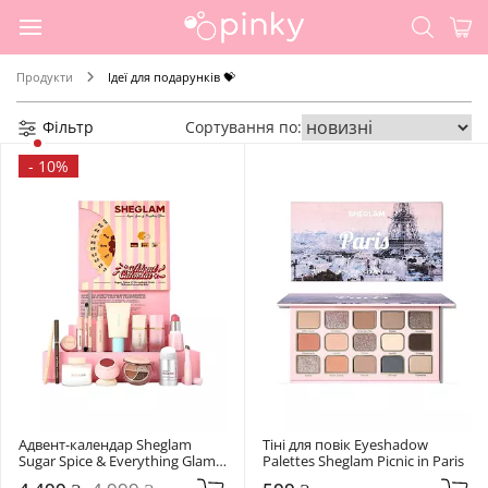
Продукти
Ідеї для подарунків 💝
Фільтр
Сортування по:
-
10%
Адвент-календар Sheglam 
Тіні для повік Eyeshadow 
Sugar Spice & Everything Glam 
Palettes Sheglam Picnic in Paris
Advent Calendar 2025