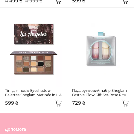
4 499 ₴
4 999 ₴
599 ₴
Тіні для повік Eyeshadow 
Подарунковий набір Sheglam 
Palettes Sheglam Matinée in L.A
Festive Glow Gift Set-Rose Ritual 
& Glass Heart
599 ₴
729 ₴
Допомога