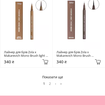
Лайнер для брів Zola x 
Лайнер для брів Zola x 
Makarevich Mono Brush light 
Makarevich Mono Brush 
brown
BROWN
340 ₴
340 ₴
Показати ще
1
2
›
››