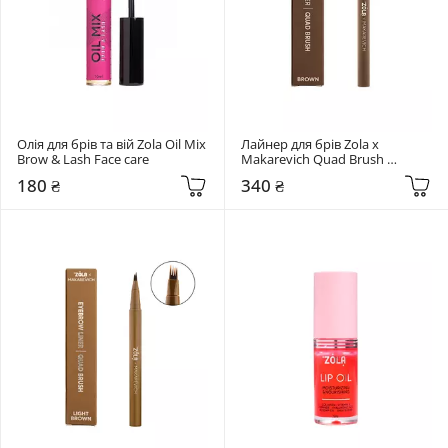
Олія для брів та вій Zola Oil Mix 
Лайнер для брів Zola x 
Brow & Lash Face care
Makarevich Quad Brush 
BROWN
180 ₴
340 ₴